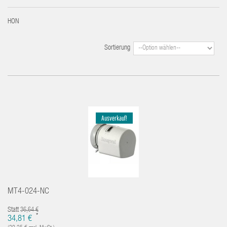
HON
Sortierung
Ausverkauf!
MT4-024-NC
Statt
36,64 €
*
34,81 €