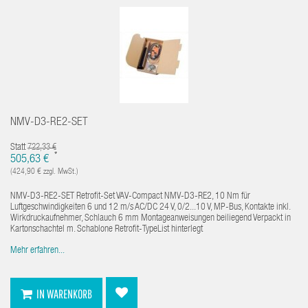
NMV-D3-RE2-SET
Statt
722,33 €
*
505,63 €
(424,90 € zzgl. MwSt.)
NMV-D3-RE2-SET Retrofit-Set VAV-Compact NMV-D3-RE2, 10 Nm für
Luftgeschwindigkeiten 6 und 12 m/s AC/DC 24 V, 0/2...10 V, MP-Bus, Kontakte inkl.
Wirkdruckaufnehmer, Schlauch 6 mm Montageanweisungen beiliegend Verpackt in
Kartonschachtel m. Schablone Retrofit-TypeList hinterlegt
Mehr erfahren...
IN WARENKORB