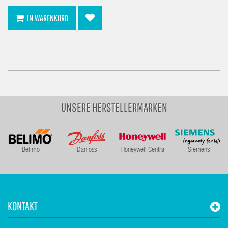
IN WARENKORB
UNSERE HERSTELLERMARKEN
Belimo
Danfoss
Honeywell Centra
Siemens
KONTAKT