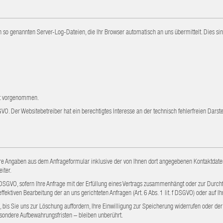
n so genannten Server-Log-Dateien, die Ihr Browser automatisch an uns übermittelt. Dies sin
ht vorgenommen.
DSGVO. Der Websitebetreiber hat ein berechtigtes Interesse an der technisch fehlerfreien Dar
 Angaben aus dem Anfrageformular inklusive der von Ihnen dort angegebenen Kontaktdaten
iter.
. b DSGVO, sofern Ihre Anfrage mit der Erfüllung eines Vertrags zusammenhängt oder zur Durch
fektiven Bearbeitung der an uns gerichteten Anfragen (Art. 6 Abs. 1 lit. f DSGVO) oder auf Ihr
bis Sie uns zur Löschung auffordern, Ihre Einwilligung zur Speicherung widerrufen oder der
sondere Aufbewahrungsfristen – bleiben unberührt.