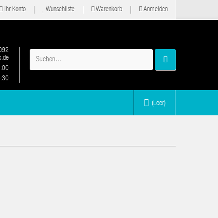
Ihr Konto
Wunschliste
Warenkorb
Anmelden
092
.de
2:00
6:30
(Leer)