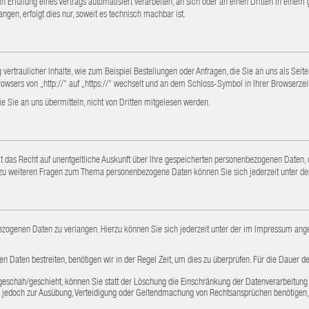
 in Erfüllung eines Vertrags automatisiert verarbeiten, an sich oder an einen Dritten in ei
ngen, erfolgt dies nur, soweit es technisch machbar ist.
vertraulicher Inhalte, wie zum Beispiel Bestellungen oder Anfragen, die Sie an uns als Seit
owsers von „http://“ auf „https://“ wechselt und an dem Schloss-Symbol in Ihrer Browserzei
ie Sie an uns übermitteln, nicht von Dritten mitgelesen werden.
 das Recht auf unentgeltliche Auskunft über Ihre gespeicherten personenbezogenen Daten,
wie zu weiteren Fragen zum Thema personenbezogene Daten können Sie sich jederzeit unter
bezogenen Daten zu verlangen. Hierzu können Sie sich jederzeit unter der im Impressum a
n Daten bestreiten, benötigen wir in der Regel Zeit, um dies zu überprüfen. Für die Dauer d
schah/geschieht, können Sie statt der Löschung die Einschränkung der Datenverarbeitung
 jedoch zur Ausübung, Verteidigung oder Geltendmachung von Rechtsansprüchen benötigen, 