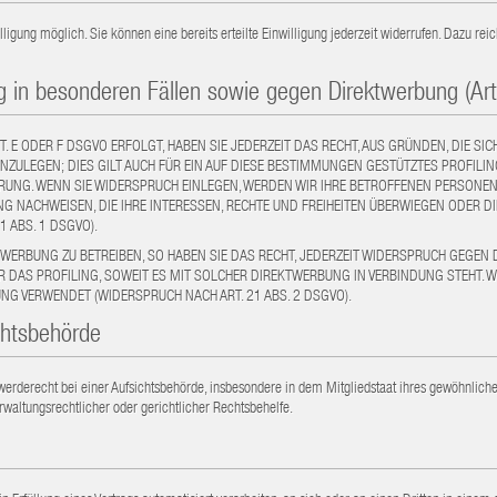
ligung möglich. Sie können eine bereits erteilte Einwilligung jederzeit widerrufen. Dazu rei
 in besonderen Fällen sowie gegen Direktwerbung (Ar
T. E ODER F DSGVO ERFOLGT, HABEN SIE JEDERZEIT DAS RECHT, AUS GRÜNDEN, DIE SI
ULEGEN; DIES GILT AUCH FÜR EIN AUF DIESE BESTIMMUNGEN GESTÜTZTES PROFILING
UNG. WENN SIE WIDERSPRUCH EINLEGEN, WERDEN WIR IHRE BETROFFENEN PERSONENB
 NACHWEISEN, DIE IHRE INTERESSEN, RECHTE UND FREIHEITEN ÜBERWIEGEN ODER 
 ABS. 1 DSGVO).
WERBUNG ZU BETREIBEN, SO HABEN SIE DAS RECHT, JEDERZEIT WIDERSPRUCH GEGEN
ÜR DAS PROFILING, SOWEIT ES MIT SOLCHER DIREKTWERBUNG IN VERBINDUNG STEHT.
G VERWENDET (WIDERSPRUCH NACH ART. 21 ABS. 2 DSGVO).
chtsbehörde
rderecht bei einer Aufsichtsbehörde, insbesondere in dem Mitgliedstaat ihres gewöhnlichen
waltungsrechtlicher oder gerichtlicher Rechtsbehelfe.