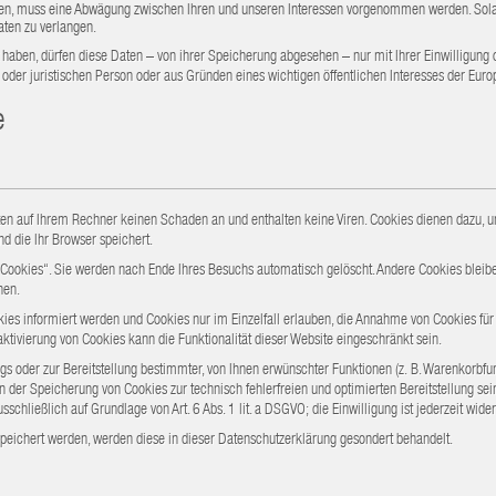
en, muss eine Abwägung zwischen Ihren und unseren Interessen vorgenommen werden. Solang
aten zu verlangen.
haben, dürfen diese Daten – von ihrer Speicherung abgesehen – nur mit Ihrer Einwilligung
er juristischen Person oder aus Gründen eines wichtigen öffentlichen Interesses der Europ
e
ten auf Ihrem Rechner keinen Schaden an und enthalten keine Viren. Cookies dienen dazu, un
d die Ihr Browser speichert.
ookies“. Sie werden nach Ende Ihres Besuchs automatisch gelöscht. Andere Cookies bleiben
nen.
okies informiert werden und Cookies nur im Einzelfall erlauben, die Annahme von Cookies fü
tivierung von Cookies kann die Funktionalität dieser Website eingeschränkt sein.
der zur Bereitstellung bestimmter, von Ihnen erwünschter Funktionen (z. B. Warenkorbfunktio
 der Speicherung von Cookies zur technisch fehlerfreien und optimierten Bereitstellung sein
schließlich auf Grundlage von Art. 6 Abs. 1 lit. a DSGVO; die Einwilligung ist jederzeit wider
espeichert werden, werden diese in dieser Datenschutzerklärung gesondert behandelt.