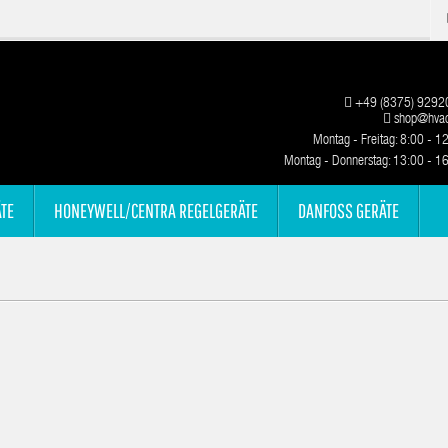
+49 (8375) 9292
shop@hvac
Montag - Freitag: 8:00 - 1
Montag - Donnerstag: 13:00 - 1
TE
HONEYWELL/CENTRA REGELGERÄTE
DANFOSS GERÄTE