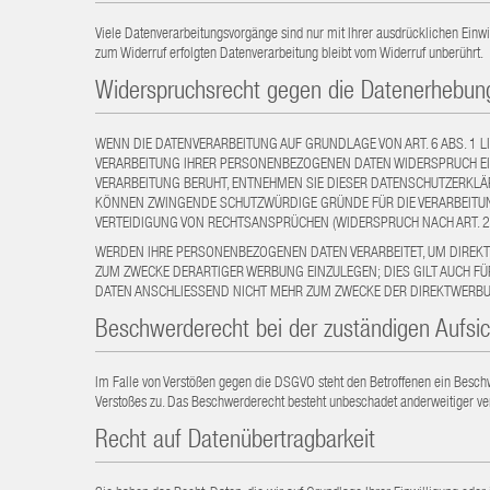
Viele Datenverarbeitungsvorgänge sind nur mit Ihrer ausdrücklichen Einwil
zum Widerruf erfolgten Datenverarbeitung bleibt vom Widerruf unberührt.
Widerspruchsrecht gegen die Datenerhebung
WENN DIE DATENVERARBEITUNG AUF GRUNDLAGE VON ART. 6 ABS. 1 LI
VERARBEITUNG IHRER PERSONENBEZOGENEN DATEN WIDERSPRUCH EINZ
VERARBEITUNG BERUHT, ENTNEHMEN SIE DIESER DATENSCHUTZERKLÄR
KÖNNEN ZWINGENDE SCHUTZWÜRDIGE GRÜNDE FÜR DIE VERARBEITUNG
VERTEIDIGUNG VON RECHTSANSPRÜCHEN (WIDERSPRUCH NACH ART. 21
WERDEN IHRE PERSONENBEZOGENEN DATEN VERARBEITET, UM DIREKT
ZUM ZWECKE DERARTIGER WERBUNG EINZULEGEN; DIES GILT AUCH F
DATEN ANSCHLIESSEND NICHT MEHR ZUM ZWECKE DER DIREKTWERBUN
Beschwerderecht bei der zuständigen Aufsi
Im Falle von Verstößen gegen die DSGVO steht den Betroffenen ein Beschwe
Verstoßes zu. Das Beschwerderecht besteht unbeschadet anderweitiger ver
Recht auf Datenübertragbarkeit