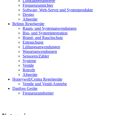
Luftklappenantriebe
Frequenzumrichter
Software, Web-Server und Systemprodukte
Desigo
Altgeräte
Belimo Regelgeräte
Raum- und Systemanwendungen
Bus- und Systemintegration
Brand- und Rauchschutz
Entrauchung
Lüftungsanwendungen
Wasseranwendungen
Sensoren/Zähler
Systeme
Ventile
Retrofit
Altgeräte
Honeywell/Centra Regelgeräte
Ventile und Ventil-Antriebe
Danfoss Geräte
Frequenzumformer