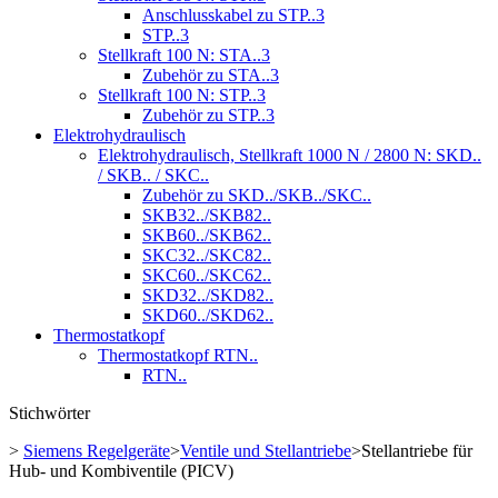
Anschlusskabel zu STP..3
STP..3
Stellkraft 100 N: STA..3
Zubehör zu STA..3
Stellkraft 100 N: STP..3
Zubehör zu STP..3
Elektrohydraulisch
Elektrohydraulisch, Stellkraft 1000 N / 2800 N: SKD..
/ SKB.. / SKC..
Zubehör zu SKD../SKB../SKC..
SKB32../SKB82..
SKB60../SKB62..
SKC32../SKC82..
SKC60../SKC62..
SKD32../SKD82..
SKD60../SKD62..
Thermostatkopf
Thermostatkopf RTN..
RTN..
Stichwörter
>
Siemens Regelgeräte
>
Ventile und Stellantriebe
>
Stellantriebe für
Hub- und Kombiventile (PICV)