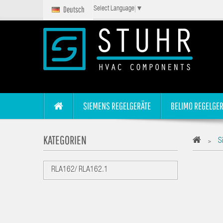
Deutsch
Select Language
▼
SIEMENS REGELGERÄTE
BELIMO REGELGER
KATEGORIEN
S
>
RLA162/ RLA162.1