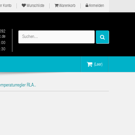
hr Konto
Wunschliste
Warenkorb
Anmelden
092
.de
2:00
6:30
(Leer)
mperaturregler RLA..