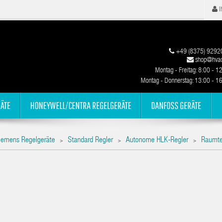
I
+49 (8375) 9292
shop@hvac
Montag - Freitag: 8:00 - 1
Montag - Donnerstag: 13:00 - 1
ÄTE
HONEYWELL/CENTRA REGELGERÄTE
DANFOSS GERÄTE
iemens Regelgeräte
Standard Regler
Autonome HLK-Regler
Raumte
>
>
>