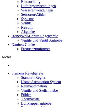
Entrauchung
Lüftungsanwendungen
Wasseranwendungen
Sensoren/Zähler
Systeme
Ventile
Retrofit
Altgeräte
Honeywell/Centra Regelgeräte
Ventile und Ventil-Antriebe
Danfoss Geräte
Frequenzumformer
Menü
Siemens Regelgeräte
Standard Regler
Home Automation System
Raumautomation
Ventile und Stellantriebe
Fühler
Thermostate
Luftklappenantriebe