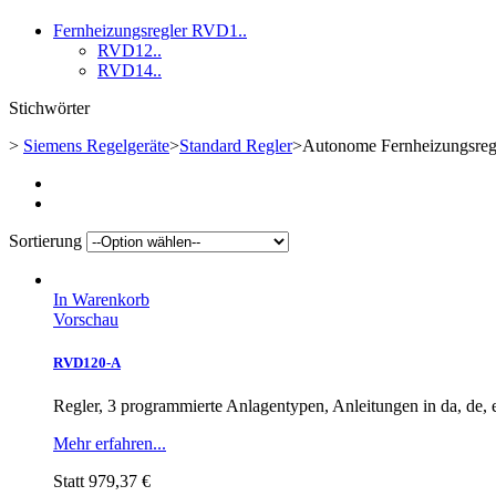
Fernheizungsregler RVD1..
RVD12..
RVD14..
Stichwörter
>
Siemens Regelgeräte
>
Standard Regler
>
Autonome Fernheizungsreg
Sortierung
In Warenkorb
Vorschau
RVD120-A
Regler, 3 programmierte Anlagentypen, Anleitungen in da, de, en, 
Mehr erfahren...
Statt
979,37 €