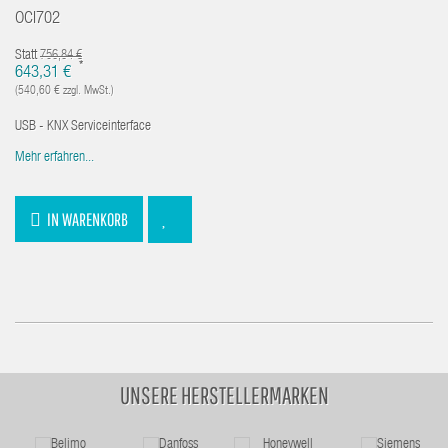
OCI702
Statt
756,84 €
*
643,31 €
(540,60 € zzgl. MwSt.)
USB - KNX Serviceinterface
Mehr erfahren...
IN WARENKORB
UNSERE HERSTELLERMARKEN