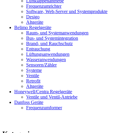
Luftklappenantriebe
Frequenzumrichter
Software, Web-Server und Systemprodukte
Desigo
Altgeräte
Belimo Regelgeräte
Raum- und Systemanwendungen
Bus- und Systemintegration
Brand- und Rauchschutz
Entrauchung
Lüftungsanwendungen
Wasseranwendungen
Sensoren/Zähler
Systeme
Ventile
Retrofit
Altgeräte
Honeywell/Centra Regelgeräte
Ventile und Ventil-Antriebe
Danfoss Geräte
Frequenzumformer