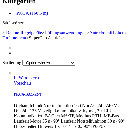
Kategorien
- PKCA (160 Nm)
Stichwörter
>
Belimo Regelgeräte
>
Lüftungsanwendungen
>
Antriebe mit hohem
Drehmoment
>
SuperCap Antriebe
Sortierung
In Warenkorb
Vorschau
PKCA-BAC-S2-T
Drehantrieb mit Notstellfunktion 160 Nm AC 24...240 V /
DC 24...125 V, stetig, kommunikativ, hybrid, 2 x EPU
Kommunikation BACnet MS/TP, Modbus RTU, MP-Bus
Laufzeit Motor 35 s / 90° Laufzeit Notstellfunktion 30 s / 90°
Hilfsschalter Hinweis 1 x 10° / 1 x 0...90° IP66/67,