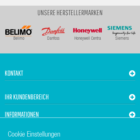
UNSERE HERSTELLERMARKEN
Belimo
Danfoss
Honeywell Centra
Siemens
KONTAKT
IHR KUNDENBEREICH
INFORMATIONEN
STUHR HVAC
Cookie Einstellungen