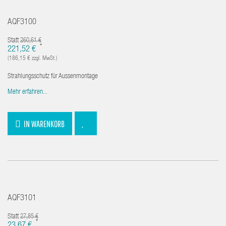
AQF3100
Statt
260,61 €
*
221,52 €
(186,15 € zzgl. MwSt.)
Strahlungsschutz für Aussenmontage
Mehr erfahren...
IN WARENKORB
AQF3101
Statt
27,85 €
*
23,67 €