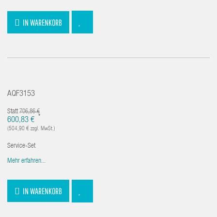
IN WARENKORB
AQF3153
Statt
706,86 €
*
600,83 €
(504,90 € zzgl. MwSt.)
Service-Set
Mehr erfahren...
IN WARENKORB