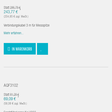
Statt
286,79 €
*
243,77 €
(204,85 € zzgl. MwSt.)
Verbindungskabel 3 m für Messspitze
Mehr erfahren...
IN WARENKORB
AQF3102
Statt
81,28 €
*
69,09 €
(58,06 € zzgl. MwSt.)