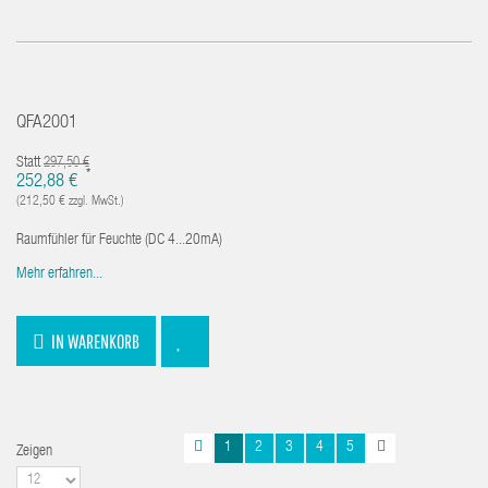
QFA2001
Statt
297,50 €
*
252,88 €
(212,50 € zzgl. MwSt.)
Raumfühler für Feuchte (DC 4...20mA)
Mehr erfahren...
IN WARENKORB
1
2
3
4
5
Zeigen