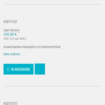
AQF4150
Statt
506,94 €
*
430,90 €
(362,10 € zzgl. MwSt.)
Auswechselbare Messspitze mit Kalibrierzertifikat
Mehr erfahren...
IN WARENKORB
AQY2010