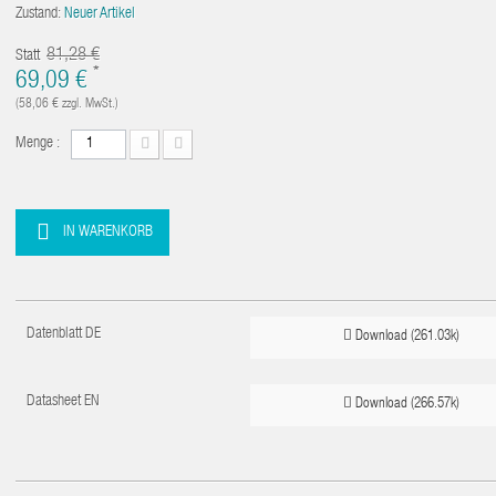
Zustand:
Neuer Artikel
81,28 €
Statt
*
69,09 €
(58,06 €
zzgl. MwSt.)
Menge :
IN WARENKORB
Datenblatt DE
Download (261.03k)
Datasheet EN
Download (266.57k)