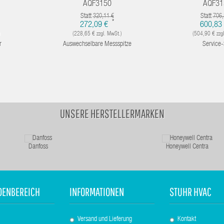
AQF3150
AQF31
Statt
Statt
320,11 €
706,
*
272,09 €
600,83
)
(228,65 € zzgl. MwSt.)
(504,90 € zzgl
r
Auswechselbare Messspitze
Service-
UNSERE HERSTELLERMARKEN
Danfoss
Honeywell Centra
DENBEREICH
INFORMATIONEN
STUHR HVAC
Versand und Lieferung
Kontakt