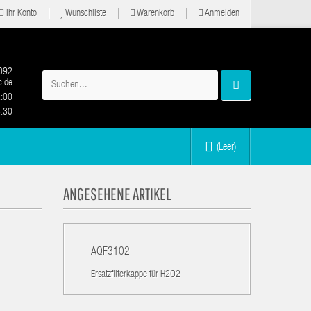
Ihr Konto
Wunschliste
Warenkorb
Anmelden
092
.de
2:00
6:30
(Leer)
ANGESEHENE ARTIKEL
AQF3102
Ersatzfilterkappe für H2O2