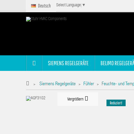
Deutsch
Select Language
▼
SIEMENS REGELGERÄTE
BELIMO REGELGERÄ
Siemens Regelgeräte
Fühler
Feuchte- und Temp
>
>
>
Vergrößern
Reduziert!