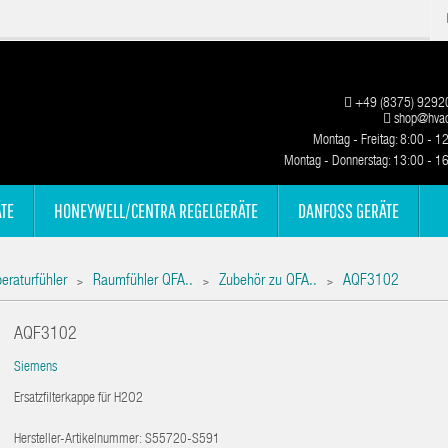
+49 (8375) 9292
shop@hvac
Montag - Freitag: 8:00 - 1
Montag - Donnerstag: 13:00 - 1
TE
HONEYWELL/CENTRA REGELGERÄTE
DANFOSS GERÄTE
eraturfühler
Raumfühler QFA..
Zubehör zu QFA..
AQF3102
>
>
>
AQF3102
Siemens
Ersatzfilterkappe für H2O2
Hersteller-Artikelnummer:
S55720-S591