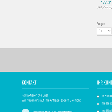
177,01
(148,75 € zzg
Zeigen
KONTAKT
IHR KUN
Kontaktieren Sie uns!
Ihr Konto
Wir freuen uns auf Ihre Anfrage, zögern Sie nicht.
Ihre Best
Ihre Rüc