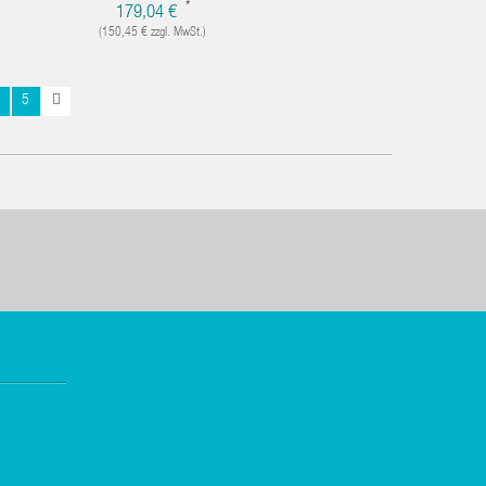
*
179,04 €
(150,45 € zzgl. MwSt.)
5