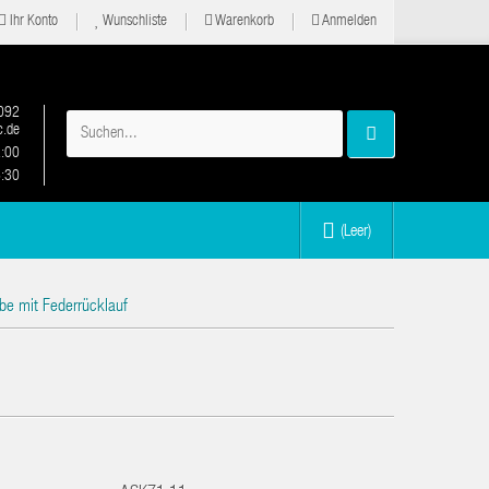
Ihr Konto
Wunschliste
Warenkorb
Anmelden
092
.de
2:00
6:30
(Leer)
be mit Federrücklauf