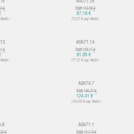
.1E
ASC77.2E
Statt
02 €
102,58 €
*
*
 €
87,19 €
. MwSt.)
(73,27 € zzgl. MwSt.)
.13
ASK71.14
Statt
61 €
108,17 €
*
*
 €
91,95 €
. MwSt.)
(77,27 € zzgl. MwSt.)
ASK74.7
Statt
146,37 €
*
124,41 €
(104,55 € zzgl. MwSt.)
.6
ASK71.1
Statt
,25 €
151,13 €