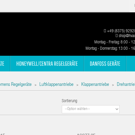
+49 (8375) 9292
shop@hvac
Montag - Freitag: 8:00 - 1
Montag - Donnerstag: 13:00 - 1
TE
HONEYWELL/CENTRA REGELGERÄTE
DANFOSS GERÄTE
emens Regelgeräte
Luftklappenantriebe
Klappenantriebe
Drehantrie
>
>
>
Sortierung