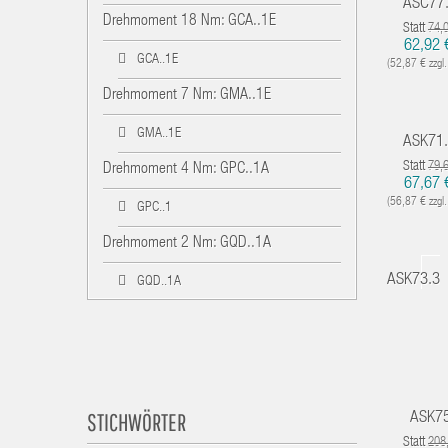
ASC77
Drehmoment 18 Nm: GCA..1E
Statt
74,
62,92
GCA..1E
(52,87 € zzgl
Drehmoment 7 Nm: GMA..1E
GMA..1E
ASK71
Statt
79,
Drehmoment 4 Nm: GPC..1A
67,67
(56,87 € zzgl
GPC..1
Drehmoment 2 Nm: GQD..1A
ASK73.3
GQD..1A
STICHWÖRTER
ASK75
Statt
208