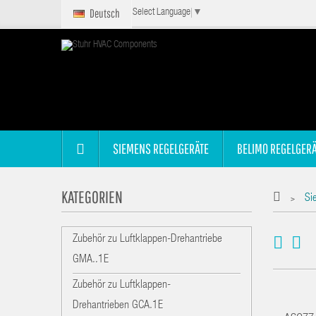
Deutsch
Select Language
▼
SIEMENS REGELGERÄTE
BELIMO REGELGERÄ
KATEGORIEN
Si
>
Zubehör zu Luftklappen-Drehantriebe
GMA..1E
Zubehör zu Luftklappen-
Drehantrieben GCA.1E