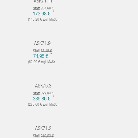
ASK71.11
Statt
204,68 €
*
173,98 €
(146,20 € zzgl. MwSt.)
ASK71.9
Statt
88,18 €
*
74,95 €
(62,99 € zzgl. MwSt.)
ASK75.3
Statt
399,84 €
*
339,86 €
(285,60 € zzgl. MwSt.)
ASK71.2
Statt
210,63 €