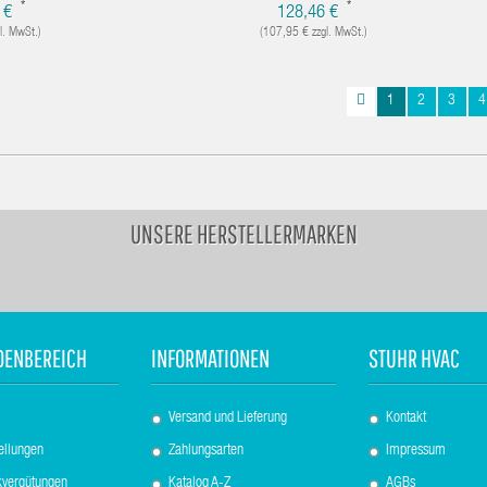
*
*
 €
128,46 €
l. MwSt.)
(107,95 € zzgl. MwSt.)
1
2
3
4
UNSERE HERSTELLERMARKEN
DENBEREICH
INFORMATIONEN
STUHR HVAC
Versand und Lieferung
Kontakt
ellungen
Zahlungsarten
Impressum
kvergütungen
Katalog A-Z
AGBs