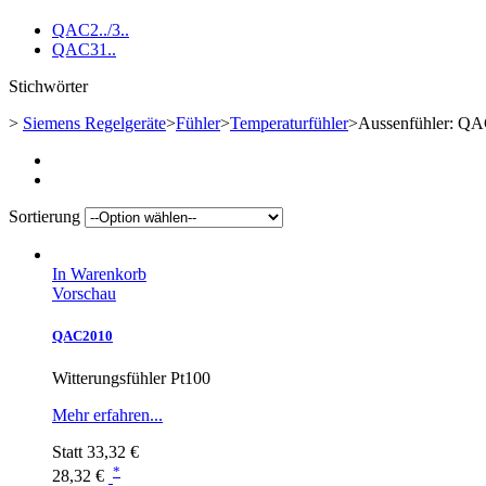
QAC2../3..
QAC31..
Stichwörter
>
Siemens Regelgeräte
>
Fühler
>
Temperaturfühler
>
Aussenfühler: QA
Sortierung
In Warenkorb
Vorschau
QAC2010
Witterungsfühler Pt100
Mehr erfahren...
Statt
33,32 €
*
28,32 €