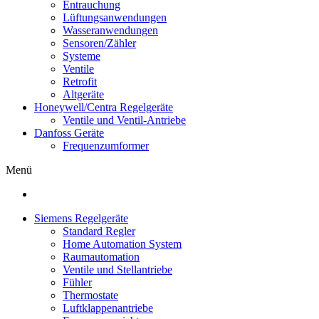
Entrauchung
Lüftungsanwendungen
Wasseranwendungen
Sensoren/Zähler
Systeme
Ventile
Retrofit
Altgeräte
Honeywell/Centra Regelgeräte
Ventile und Ventil-Antriebe
Danfoss Geräte
Frequenzumformer
Menü
Siemens Regelgeräte
Standard Regler
Home Automation System
Raumautomation
Ventile und Stellantriebe
Fühler
Thermostate
Luftklappenantriebe