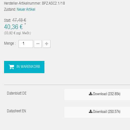
Hersteller-Artikelnummer:
BPZ:ASC2.1/18
Zustand:
Neuer Artikel
47,48 €
Statt
*
40,36 €
(33,92 €
zzgl. MwSt.)
Menge :
IN WARENKORB
Datenblatt DE
Download (232.85k)
Datasheet EN
Download (250.57k)