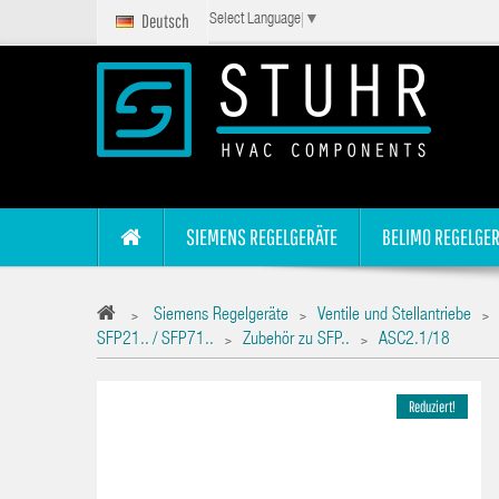
Deutsch
Select Language
▼
SIEMENS REGELGERÄTE
BELIMO REGELGER
Siemens Regelgeräte
Ventile und Stellantriebe
>
>
>
SFP21.. / SFP71..
Zubehör zu SFP..
ASC2.1/18
>
>
Reduziert!