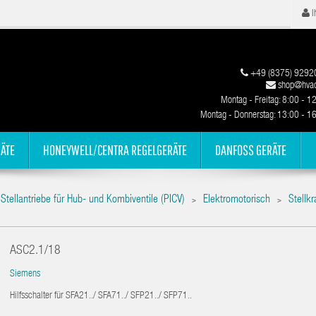
I
+49 (8375) 9292
shop@hvac
Montag - Freitag: 8:00 - 1
Montag - Donnerstag: 13:00 - 1
ÄTE
HONEYWELL/CENTRA REGELGERÄTE
DANFOSS GERÄTE
Stellantriebe für Hub- und Kombiventile (PICV)
Elektromotorisch
Stellk
>
>
ASC2.1/18
Siemens
Hilfsschalter für SFA21../ SFA71../ SFP21../ SFP71..