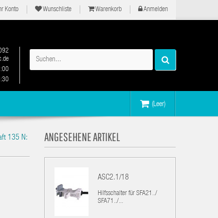
hr Konto
Wunschliste
Warenkorb
Anmelden
092
.de
2:00
6:30
(Leer)
ANGESEHENE ARTIKEL
raft 135 N:
ASC2.1/18
Hilfsschalter für SFA21../
SFA71../...