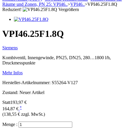
Räume und Zonen, PN 25: VPI46..
>
VPI46..
>
VPI46.25F1.8Q
Reduziert!
Vergrößern
VPI46.25F1.8Q
Siemens
Kombiventil, Innengewinde, PN25, DN25, 280…1800 l/h,
Druckmesspunkte
Mehr Infos
Hersteller-Artikelnummer:
S55264-V127
Zustand:
Neuer Artikel
Statt
193,97 €
*
164,87 €
(138,55 €
zzgl. MwSt.)
Menge :