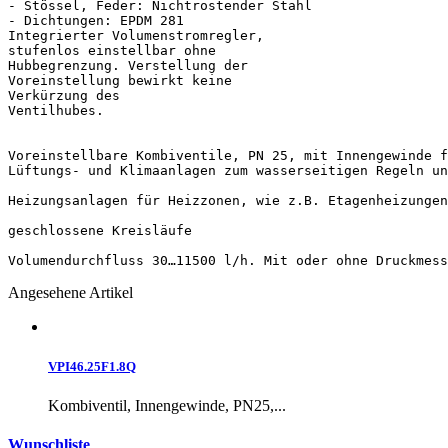
- Stössel, Feder: Nichtrostender Stahl

- Dichtungen: EPDM 281

Integrierter Volumenstromregler,

stufenlos einstellbar ohne

Hubbegrenzung. Verstellung der

Voreinstellung bewirkt keine

Verkürzung des

Ventilhubes.

Voreinstellbare Kombiventile, PN 25, mit Innengewinde f
Lüftungs- und Klimaanlagen zum wasserseitigen Regeln un
Heizungsanlagen für Heizzonen, wie z.B. Etagenheizungen
geschlossene Kreisläufe

Volumendurchfluss 30…11500 l/h. Mit oder ohne Druckmess
Angesehene Artikel
VPI46.25F1.8Q
Kombiventil, Innengewinde, PN25,...
Wunschliste