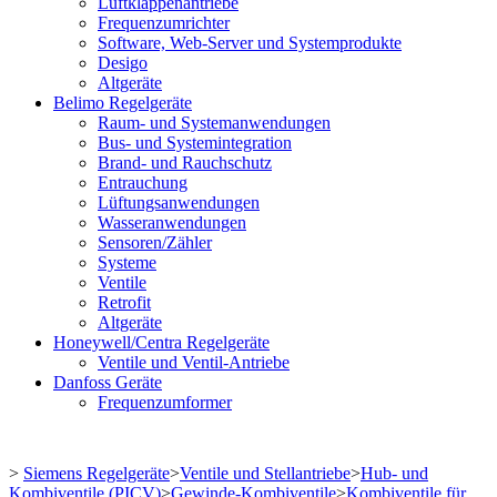
Luftklappenantriebe
Frequenzumrichter
Software, Web-Server und Systemprodukte
Desigo
Altgeräte
Belimo Regelgeräte
Raum- und Systemanwendungen
Bus- und Systemintegration
Brand- und Rauchschutz
Entrauchung
Lüftungsanwendungen
Wasseranwendungen
Sensoren/Zähler
Systeme
Ventile
Retrofit
Altgeräte
Honeywell/Centra Regelgeräte
Ventile und Ventil-Antriebe
Danfoss Geräte
Frequenzumformer
>
Siemens Regelgeräte
>
Ventile und Stellantriebe
>
Hub- und
Kombiventile (PICV)
>
Gewinde-Kombiventile
>
Kombiventile für