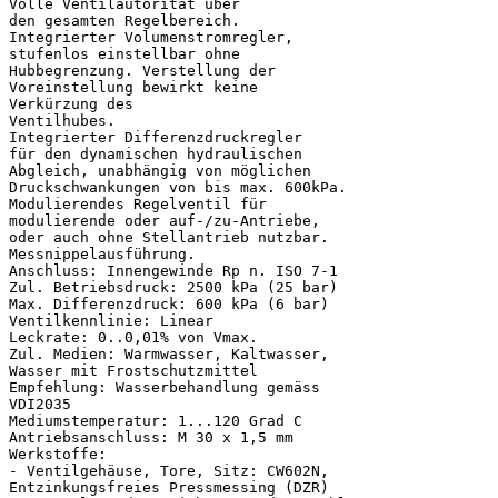
Volle Ventilautorität über

den gesamten Regelbereich.

Integrierter Volumenstromregler,

stufenlos einstellbar ohne

Hubbegrenzung. Verstellung der

Voreinstellung bewirkt keine

Verkürzung des

Ventilhubes.

Integrierter Differenzdruckregler

für den dynamischen hydraulischen

Abgleich, unabhängig von möglichen

Druckschwankungen von bis max. 600kPa.

Modulierendes Regelventil für

modulierende oder auf-/zu-Antriebe,

oder auch ohne Stellantrieb nutzbar.

Messnippelausführung.

Anschluss: Innengewinde Rp n. ISO 7-1

Zul. Betriebsdruck: 2500 kPa (25 bar)

Max. Differenzdruck: 600 kPa (6 bar)

Ventilkennlinie: Linear

Leckrate: 0..0,01% von Vmax.

Zul. Medien: Warmwasser, Kaltwasser,

Wasser mit Frostschutzmittel

Empfehlung: Wasserbehandlung gemäss

VDI2035

Mediumstemperatur: 1...120 Grad C

Antriebsanschluss: M 30 x 1,5 mm

Werkstoffe:

- Ventilgehäuse, Tore, Sitz: CW602N,

Entzinkungsfreies Pressmessing (DZR)
