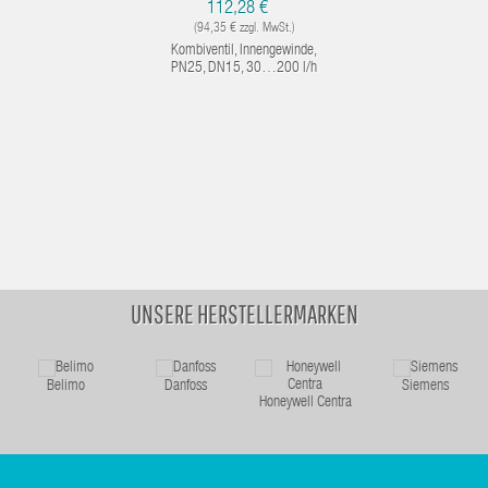
*
112,28 €
(94,35 € zzgl. MwSt.)
Kombiventil, Innengewinde,
PN25, DN15, 30…200 l/h
UNSERE HERSTELLERMARKEN
Belimo
Danfoss
Siemens
Honeywell Centra