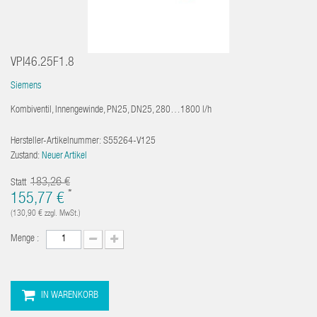
VPI46.25F1.8
Siemens
Kombiventil, Innengewinde, PN25, DN25, 280…1800 l/h
Hersteller-Artikelnummer:
S55264-V125
Zustand:
Neuer Artikel
183,26 €
Statt
*
155,77 €
(130,90 €
zzgl. MwSt.)
Menge :
IN WARENKORB