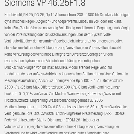
Siemens
VPI46.25F1.8
Kombiventil, PN 25, DN 25, Rp 1" Volumenstrom 238...1800 l/h Druckunabhängiges
dyna misches Regel-, Abgleich- und Absperrventil. Einbau im Vor- oder Rücklauf,
keine Ein-/Auslaufstrecke notwendig. Vollständig modulierende Regelung, unabhängig
von der Voreinstellung oder Druckschwankungen über dem System. Volle
Ventilautorität über den gesamten Regelbereich. Integrierter Volumenstromregler,
stufenlos einstellbar ohne Hubbegrenzung. Verstellung der Voreinstellung bewirkt
keine Verkürzung des Ventilhubes. Integrierter Differenzdruckregler für den
dynamischen hydraulischen Abgleich, unabhängig von möglichen
Druckschwankungen von bis max. 600kPa. Modulierendes Regelventil für
modulierende oder auf-/zu-Antriebe, oder auch ohne Stellantrieb nutzbar. Optional in
Messnippelausführung. Anschluss: Innengewinde Rp n. ISO 7-1 Zul. Betriebsdruck:
2500 kPa (25 bar) Max. Differenzdruck: 600 kPa (6 bar) Ventilkennlinie: Linear
Leckrate: 0..0,01% von Vmax. Zul. Medien: Warmwasser, Kaltwasser, Wasser mit
Frostschutzmittel Empfehlung: Wasserbehandlung gemäss VDI2035
Mediumstemperatur: 1...120 Grad C Antriebsanschluss: M 30 x 1,5 mm Werkstoffe: -
Ventilgehäuse, Tore, Sitz: CW602N, Entzinkungsfreies Pressmessing (DZR) - Stössel,
Feder: Nichtrostender Stahl - Dichtungen: EPDM 281 Integrierter
Volumenstromregler, stufenlos einstellbar ohne Hubbegrenzung. Verstellung der
Voreinstellung bewirkt keine Verkürzung des Ventilhubes. Voreinstellbare