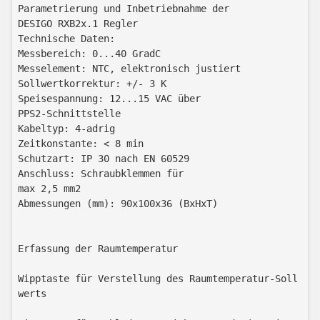
Parametrierung und Inbetriebnahme der

DESIGO RXB2x.1 Regler

Technische Daten:

Messbereich: 0...40 GradC

Messelement: NTC, elektronisch justiert

Sollwertkorrektur: +/- 3 K

Speisespannung: 12...15 VAC über

PPS2-Schnittstelle

Kabeltyp: 4-adrig

Zeitkonstante: < 8 min

Schutzart: IP 30 nach EN 60529

Anschluss: Schraubklemmen für

max 2,5 mm2

Abmessungen (mm): 90x100x36 (BxHxT)

Erfassung der Raumtemperatur

Wipptaste für Verstellung des Raumtemperatur-Soll
werts
