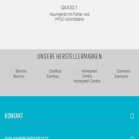
QAX30.1
Raumgerät mit Fühler und
PPS2-Schnittstelle
UNSERE HERSTELLERMARKEN
Belimo
Danfoss
Siemens
Honeywell Centra
KONTAKT