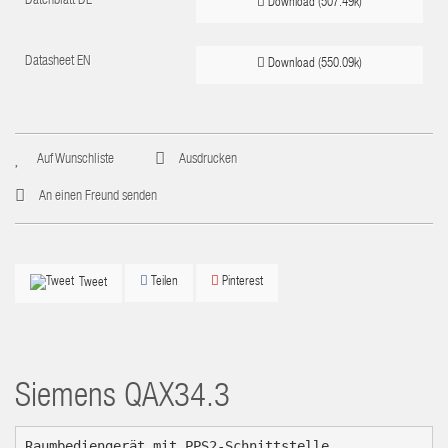
Datenblatt DE
Download (507.49k)
Datasheet EN
Download (550.09k)
Auf Wunschliste
Ausdrucken
An einen Freund senden
Teilen
Pinterest
Tweet
Siemens
QAX34.3
Raumbediengerät mit PPS2-Schnittstelle
