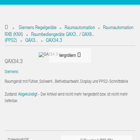
Siemens Regelgeräte
Raumautomation
Raumautomation
>
>
>
RXB (KNX)
Raumbediengeräte QAX3.. / QAX8..
>
(PPS2)
QAX3..
QAX34.3
>
>
Vergrößern
QAX34.3
Siemens
Raumgerät mit Fühler, Sollwert-, Betriebsartwahl, Display und PPS2-Schnittstelle
Zustand:
Abgekündigt
- Der Artikel wird nicht mehr hergestellt bzw. ist nicht mehr
lieferbar.