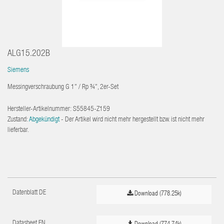
ALG15.202B
Siemens
Messingverschraubung G 1" / Rp ¾", 2er-Set
Hersteller-Artikelnummer:
S55845-Z159
Zustand:
Abgekündigt
- Der Artikel wird nicht mehr hergestellt bzw. ist nicht mehr
lieferbar.
Datenblatt DE
Download (778.25k)
Datasheet EN