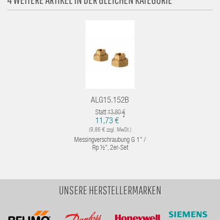
ALG15.152B
Statt
13,80 €
*
11,73 €
(9,86 € zzgl. MwSt.)
Messingverschraubung G 1" /
Rp ½", 2er-Set
UNSERE HERSTELLERMARKEN