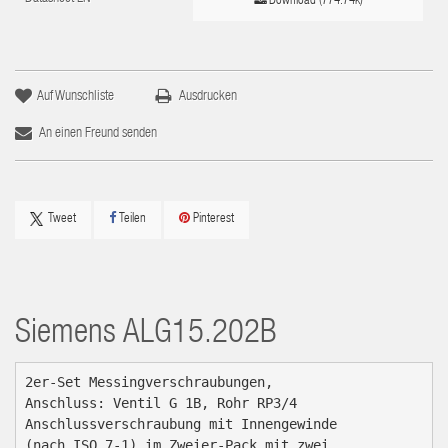
Download (774.74k)
Auf Wunschliste
Ausdrucken
An einen Freund senden
Tweet
Teilen
Pinterest
Siemens
ALG15.202B
2er-Set Messingverschraubungen,

Anschluss: Ventil G 1B, Rohr RP3/4

Anschlussverschraubung mit Innengewinde

(nach ISO 7-1) im Zweier-Pack mit zwei
