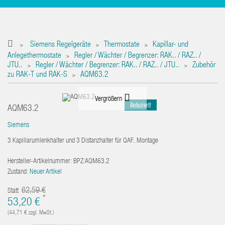
Siemens Regelgeräte
Thermostate
Kapillar- und
>
>
>
Anlegethermostate
Regler / Wächter / Begrenzer: RAK.. / RAZ.. /
>
JTU..
Regler / Wächter / Begrenzer: RAK.. / RAZ.. / JTU..
Zubehör
>
>
zu RAK-T und RAK-S
AQM63.2
>
Vergrößern
Reduziert!
AQM63.2
Siemens
3 Kapillarumlenkhalter und 3 Distanzhalter für QAF.. Montage
Hersteller-Artikelnummer:
BPZ:AQM63.2
Zustand:
Neuer Artikel
62,59 €
Statt
*
53,20 €
(44,71 €
zzgl. MwSt.)