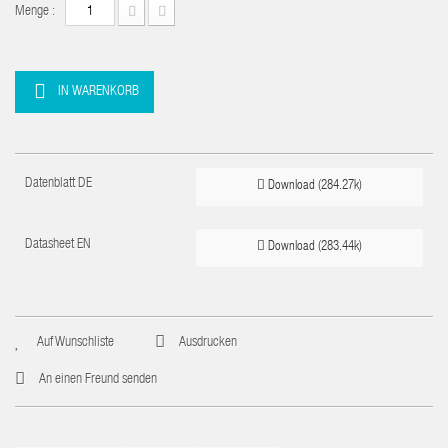
Menge :
IN WARENKORB
Datenblatt DE
Download (284.27k)
Datasheet EN
Download (283.44k)
Auf Wunschliste
Ausdrucken
An einen Freund senden