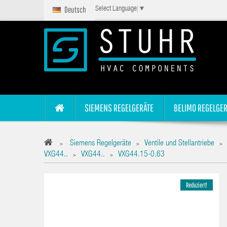
Deutsch
Select Language
▼
SIEMENS REGELGERÄTE
BELIMO REGELGER
Siemens Regelgeräte
Ventile und Stellantriebe
>
>
>
VXG44..
VXG44..
VXG44.15-0.63
>
>
Reduziert!