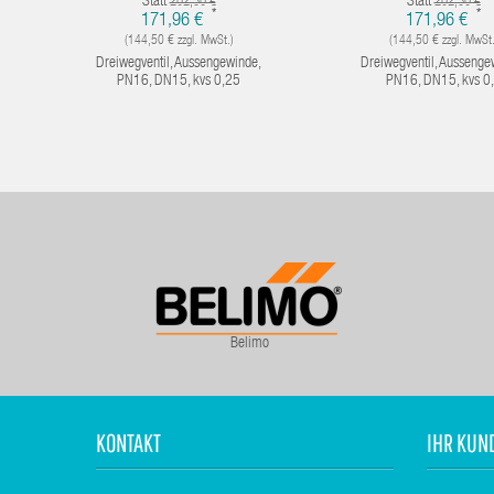
Statt
Statt
202,30 €
202,30 €
*
*
171,96 €
171,96 €
(144,50 € zzgl. MwSt.)
(144,50 € zzgl. MwSt.
Dreiwegventil, Aussengewinde,
Dreiwegventil, Aussenge
PN16, DN15, kvs 0,25
PN16, DN15, kvs 0
Belimo
KONTAKT
IHR KUN