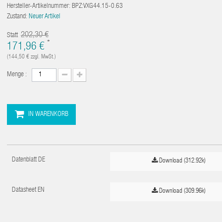
Hersteller-Artikelnummer:
BPZ:VXG44.15-0.63
Zustand:
Neuer Artikel
202,30 €
Statt
*
171,96 €
(144,50 €
zzgl. MwSt.)
Menge :
IN WARENKORB
Datenblatt DE
Download (312.92k)
Datasheet EN
Download (309.96k)