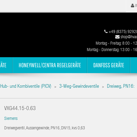
I
+49 (8375) 9292
shop@hvac
Montag - Freitag: 8:00 - 1
Montag - Donnerstag: 13:00 - 1
ÄTE
HONEYWELL/CENTRA REGELGERÄTE
DANFOSS GERÄTE
Hub- und Kombiventile (PICV)
3-Weg-Gewindeventile
Dreiweg, PN16:
>
>
VXG44.15-0.63
Siemens
Dreiwegventil, Aussengewinde, PN16, DN15, kvs 0,63