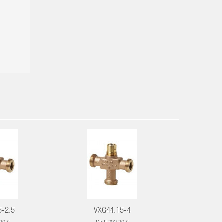
5-2.5
VXG44.15-4
VXG