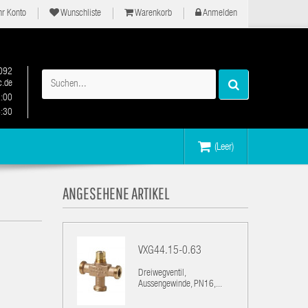
hr Konto
Wunschliste
Warenkorb
Anmelden
092
.de
2:00
6:30
(Leer)
ANGESEHENE ARTIKEL
VXG44.15-0.63
Dreiwegventil,
Aussengewinde, PN16,...