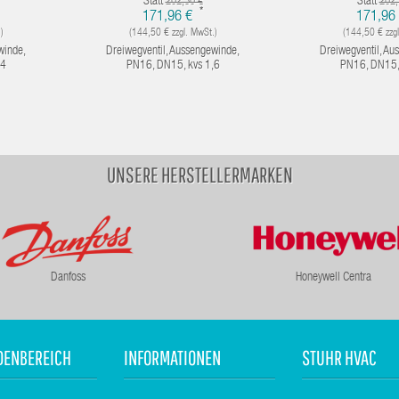
Statt
Statt
202,30 €
202,
*
171,96 €
171,96
)
(144,50 € zzgl. MwSt.)
(144,50 € zzgl
winde,
Dreiwegventil, Aussengewinde,
Dreiwegventil, Au
,4
PN16, DN15, kvs 1,6
PN16, DN15, 
UNSERE HERSTELLERMARKEN
Danfoss
Honeywell Centra
DENBEREICH
INFORMATIONEN
STUHR HVAC