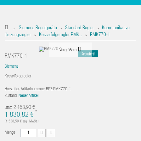
Siemens Regelgeräte
Standard Regler
Kommunikative
>
>
>
Heizungsregler
Kesselfolgeregler RMK..
RMK770-1
>
>
Vergrößern
Reduziert!
RMK770-1
Siemens
Kesselfolgeregler
Hersteller-Artikelnummer:
BPZ:RMK770-1
Zustand:
Neuer Artikel
2 153,90 €
Statt
*
1 830,82 €
(1 538,50 €
zzgl. MwSt.)
Menge :