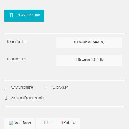
IN WARENKORB
Datenblatt DE
Download (744.03k)
Datasheet EN
Download (812.4k)
Auf Wunschliste
Ausdrucken
An einen Freund senden
Teilen
Pinterest
Tweet