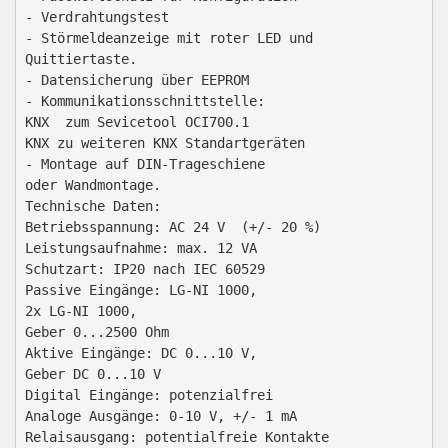
- Verdrahtungstest

- Störmeldeanzeige mit roter LED und

Quittiertaste.

- Datensicherung über EEPROM

- Kommunikationsschnittstelle:

KNX  zum Sevicetool OCI700.1

KNX zu weiteren KNX Standartgeräten

- Montage auf DIN-Trageschiene

oder Wandmontage.

Technische Daten:

Betriebsspannung: AC 24 V  (+/- 20 %)

Leistungsaufnahme: max. 12 VA

Schutzart: IP20 nach IEC 60529

Passive Eingänge: LG-NI 1000,

2x LG-NI 1000,

Geber 0...2500 Ohm

Aktive Eingänge: DC 0...10 V,

Geber DC 0...10 V

Digital Eingänge: potenzialfrei

Analoge Ausgänge: 0-10 V, +/- 1 mA

Relaisausgang: potentialfreie Kontakte
