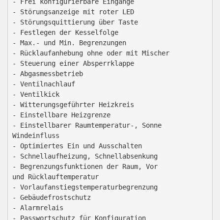
- Frei konfigurierbare Eingänge

- Störungsanzeige mit roter LED

- Störungsquittierung über Taste

- Festlegen der Kesselfolge

- Max.- und Min. Begrenzungen

- Rücklaufanhebung ohne oder mit Mischer

- Steuerung einer Absperrklappe

- Abgasmessbetrieb

- Ventilnachlauf

- Ventilkick

- Witterungsgeführter Heizkreis

- Einstellbare Heizgrenze

- Einstellbarer Raumtemperatur-, Sonne

Windeinfluss

- Optimiertes Ein und Ausschalten

- Schnellaufheizung, Schnellabsenkung

- Begrenzungsfunktionen der Raum, Vor

und Rücklauftemperatur

- Vorlaufanstiegstemperaturbegrenzung

- Gebäudefrostschutz

- Alarmrelais

- Passwortschutz für Konfiguration
