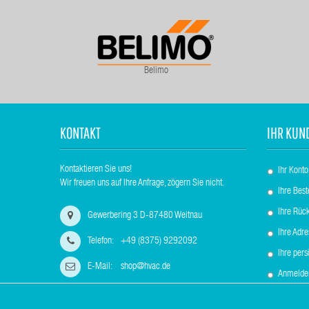
Belimo
KONTAKT
IHR KUN
Kontaktieren Sie uns!
Ihr Konto
Wir freuen uns auf Ihre Anfrage, zögern Sie nicht.
Ihre Best
Ihre Rüc
Gewerbering 3 D-87480 Weitnau
Ihre Adr
Telefon:
+49 (8375) 9292092
Ihre per
E-Mail:
shop@hvac.de
Anmelde