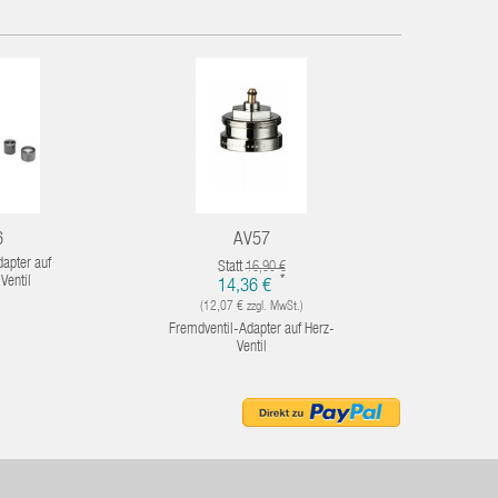
6
AV57
apter auf
Statt
St
16,90 €
*
Ventil
14,36 €
2
(12,07 € zzgl. MwSt.)
(23,21
Fremdventil-Adapter auf Herz-
Fremdven
Ventil
Ove