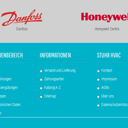
Danfoss
Honeywell Centra
DENBEREICH
INFORMATIONEN
STUHR HVAC
Versand und Lieferung
Kontakt
ellungen
Zahlungsarten
Impressum
kvergütungen
Katalog A-Z
AGBs
essen
Sitemap
Über uns
sönlichen Daten
Datenschutzerklär
n