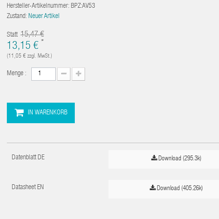
Hersteller-Artikelnummer:
BPZ:AV53
Zustand:
Neuer Artikel
15,47 €
Statt
*
13,15 €
(11,05 €
zzgl. MwSt.)
Menge :
IN WARENKORB
Datenblatt DE
Download (295.3k)
Datasheet EN
Download (405.26k)