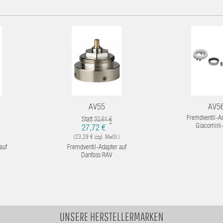
AV55
AV5
Fremdventil-Ad
Statt
32,61 €
*
Giacomini-
27,72 €
)
(23,29 € zzgl. MwSt.)
auf
Fremdventil-Adapter auf
Danfoss RAV
UNSERE HERSTELLERMARKEN