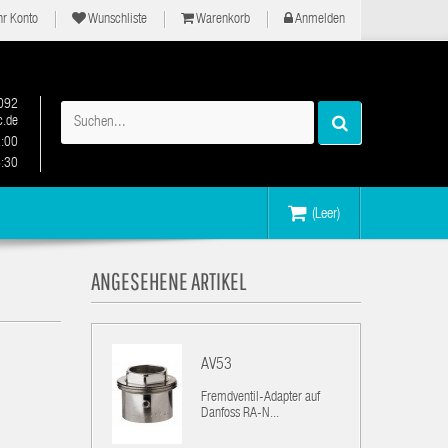
hr Konto
Wunschliste
Warenkorb
Anmelden
092
.de
2:00
6:30
(Leer)
ANGESEHENE ARTIKEL
AV53
Fremdventil-Adapter auf
Danfoss RA-N...