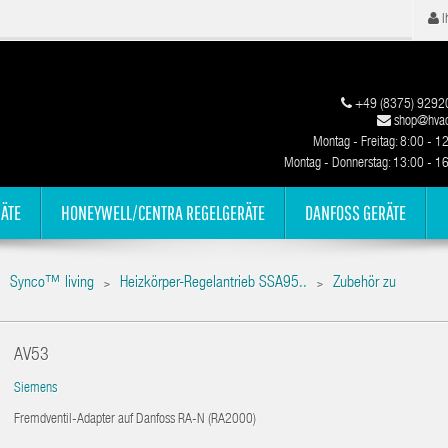
I
+49 (8375) 9292
shop@hvac
Montag - Freitag: 8:00 - 1
Montag - Donnerstag: 13:00 - 1
ÄTE
HONEYWELL/CENTRA REGELGERÄTE
DANFOSS GERÄTE
Synco™ living
Heizkörper-Regelantrieb SSA95..
Zubehör zu
>
>
AV53
Siemens
Fremdventil-Adapter auf Danfoss RA-N (RA2000)