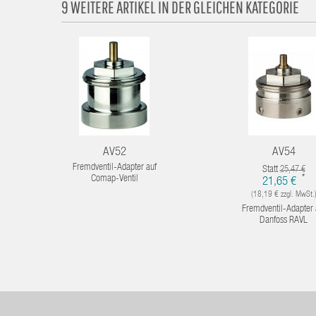
9 WEITERE ARTIKEL IN DER GLEICHEN KATEGORIE
AV52
AV54
Fremdventil-Adapter auf
Statt
25,47 €
*
Comap-Ventil
21,65 €
(18,19 € zzgl. MwSt.
Fremdventil-Adapter 
Danfoss RAVL