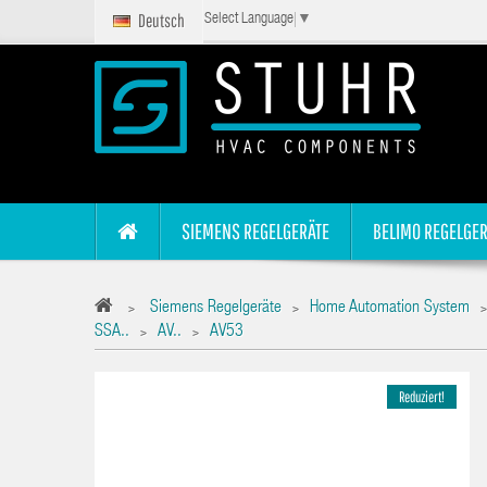
Deutsch
Select Language
▼
SIEMENS REGELGERÄTE
BELIMO REGELGER
Siemens Regelgeräte
Home Automation System
>
>
>
SSA..
AV..
AV53
>
>
Reduziert!