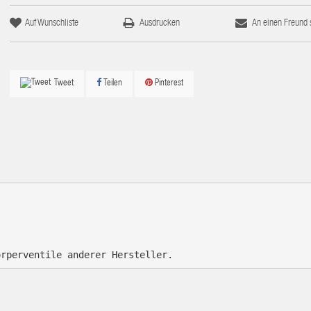
Auf Wunschliste
Ausdrucken
An einen Freund
Teilen
Pinterest
Tweet
örperventile anderer Hersteller.