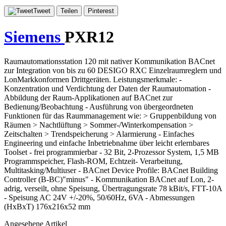
Tweet
Teilen
Pinterest
Siemens
PXR12
Raumautomationsstation 120 mit nativer Kommunikation BACnet
zur Integration von bis zu 60 DESIGO RXC Einzelraumreglern und
LonMarkkonformen Drittgeräten. Leistungsmerkmale: -
Konzentration und Verdichtung der Daten der Raumautomation -
Abbildung der Raum-Applikationen auf BACnet zur
Bedienung/Beobachtung - Ausführung von übergeordneten
Funktionen für das Raummanagement wie: > Gruppenbildung von
Räumen > Nachtlüftung > Sommer-/Winterkompensation >
Zeitschalten > Trendspeicherung > Alarmierung - Einfaches
Engineering und einfache Inbetriebnahme über leicht erlernbares
Toolset - frei programmierbar - 32 Bit, 2-Prozessor System, 1,5 MB
Programmspeicher, Flash-ROM, Echtzeit- Verarbeitung,
Multitasking/Multiuser - BACnet Device Profile: BACnet Building
Controller (B-BC)"minus" - Kommunikation BACnet auf Lon, 2-
adrig, verseilt, ohne Speisung, Übertragungsrate 78 kBit/s, FTT-10A
- Speisung AC 24V +/-20%, 50/60Hz, 6VA - Abmessungen
(HxBxT) 176x216x52 mm
Angesehene Artikel