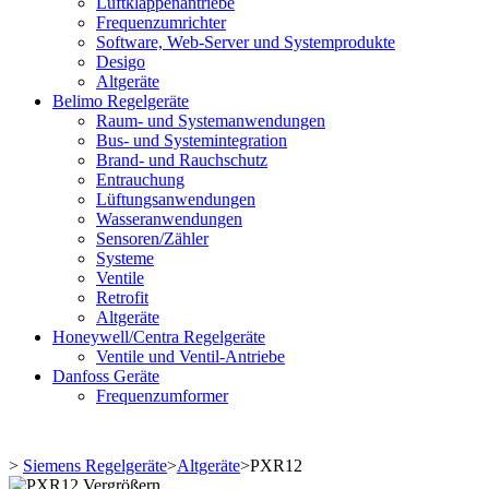
Luftklappenantriebe
Frequenzumrichter
Software, Web-Server und Systemprodukte
Desigo
Altgeräte
Belimo Regelgeräte
Raum- und Systemanwendungen
Bus- und Systemintegration
Brand- und Rauchschutz
Entrauchung
Lüftungsanwendungen
Wasseranwendungen
Sensoren/Zähler
Systeme
Ventile
Retrofit
Altgeräte
Honeywell/Centra Regelgeräte
Ventile und Ventil-Antriebe
Danfoss Geräte
Frequenzumformer
>
Siemens Regelgeräte
>
Altgeräte
>
PXR12
Vergrößern