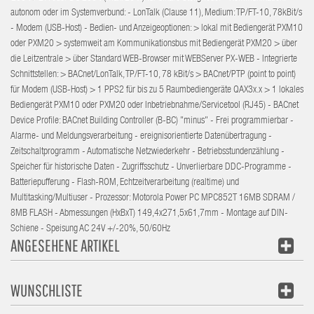
autonom oder im Systemverbund: - LonTalk (Clause 11), Medium: TP/FT-10, 78kBit/s
- Modem (USB-Host) - Bedien- und Anzeigeoptionen: > lokal mit Bediengerät PXM10
oder PXM20 > systemweit am Kommunikationsbus mit Bediengerät PXM20 > über
die Leitzentrale > über Standard WEB-Browser mit WEBServer PX-WEB - Integrierte
Schnittstellen: > BACnet/LonTalk, TP/FT-10, 78 kBit/s > BACnet/PTP (point to point)
für Modem (USB-Host) > 1 PPS2 für bis zu 5 Raumbediengeräte QAX3x.x > 1 lokales
Bediengerät PXM10 oder PXM20 oder Inbetriebnahme/Servicetool (RJ45) - BACnet
Device Profile: BACnet Building Controller (B-BC) "minus" - Frei programmierbar -
Alarme- und Meldungsverarbeitung - ereignisorientierte Datenübertragung -
Zeitschaltprogramm - Automatische Netzwiederkehr - Betriebsstundenzählung -
Speicher für historische Daten - Zugriffsschutz - Unverlierbare DDC-Programme -
Batteriepufferung - Flash-ROM, Echtzeitverarbeitung (realtime) und
Multitasking/Multiuser - Prozessor: Motorola Power PC MPC852T 16MB SDRAM /
8MB FLASH - Abmessungen (HxBxT) 149,4x271,5x61,7mm - Montage auf DIN-
Schiene - Speisung AC 24V +/-20%, 50/60Hz
ANGESEHENE ARTIKEL
WUNSCHLISTE