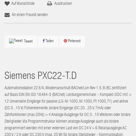
Auf Wunschliste
Ausdrucken
An einen Freund senden
Teilen
Pinterest
Tweet
Siemens
PXC22-T.D
Automationsstation 22 E/A, Modemanschluß BACnet/Lon Rev 1.5, B-BC zertifiziert
auf Basis DIN EN ISO 16484-5 (BACnet). Leistungsmerkmale: - Kompakt-DDC mit: >
12 Universelle Eingänge für passive (LG-Ni 1000, NI 1000, Pt 1000, T1) und aktive
(DC 0...10 V) Fühlerelemente, binäre Eingänge (DC 20...25 V, 7mA) oder
Zählfunktionen (max.20Hz) > 4 Analoge Ausgänge für DC 0...10 VAktoren oder binäre
Stellglieder. Via Programmstruktur können analoge Ausgänge auch als binäre
programmiert werden mit einer externen Last von DC 24 V > 6 Relaisausgänge AC
230 V / 2 A oder DC 230 V (max. 20 W) für binäre Stellglieder - Kommunikation: