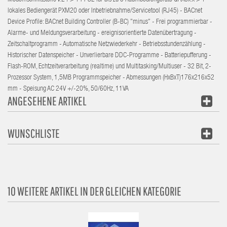
Modemschnittstelle V.24 > 1 PPS2 für bis zu 5 Raumbediengeräte QAX3x.x > 1
lokales Bediengerät PXM20 oder Inbetriebnahme/Servicetool (RJ45) - BACnet
Device Profile: BACnet Building Controller (B-BC) "minus" - Frei programmierbar -
Alarme- und Meldungsverarbeitung - ereignisorientierte Datenübertragung -
Zeitschaltprogramm - Automatische Netzwiederkehr - Betriebsstundenzählung -
Historischer Datenspeicher - Unverlierbare DDC-Programme - Batteriepufferung -
Flash-ROM, Echtzeitverarbeitung (realtime) und Multitasking/Multiuser - 32 Bit, 2-
Prozessor System, 1,5MB Programmspeicher - Abmessungen (HxBxT)176x216x52
mm - Speisung AC 24V +/-20%, 50/60Hz, 11VA
ANGESEHENE ARTIKEL
WUNSCHLISTE
10 WEITERE ARTIKEL IN DER GLEICHEN KATEGORIE