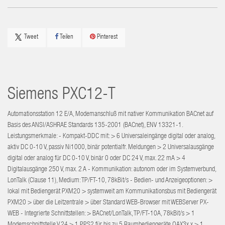
Tweet
Teilen
Pinterest
Siemens
PXC12-T
Automationsstation 12 E/A, Modemanschluß mit nativer Kommunikation BACnet auf
Basis des ANSI/ASHRAE Standards 135-2001 (BACnet), ENV 13321-1.
Leistungsmerkmale: - Kompakt-DDC mit: > 6 Universaleingänge digital oder analog,
aktiv DC 0-10 V, passiv Ni1000, binär potentialfr. Meldungen > 2 Universalausgänge
digital oder analog für DC 0-10 V, binär 0 oder DC 24 V, max. 22 mA > 4
Digitalausgänge 250 V, max. 2 A - Kommunikation: autonom oder im Systemverbund,
LonTalk (Clause 11), Medium: TP/FT-10, 78kBit/s - Bedien- und Anzeigeoptionen: >
lokal mit Bediengerät PXM20 > systemweit am Kommunikationsbus mit Bediengerät
PXM20 > über die Leitzentrale > über Standard WEB-Browser mit WEBServer PX-
WEB - Integrierte Schnittstellen: > BACnet/LonTalk, TP/FT-10A, 78kBit/s > 1