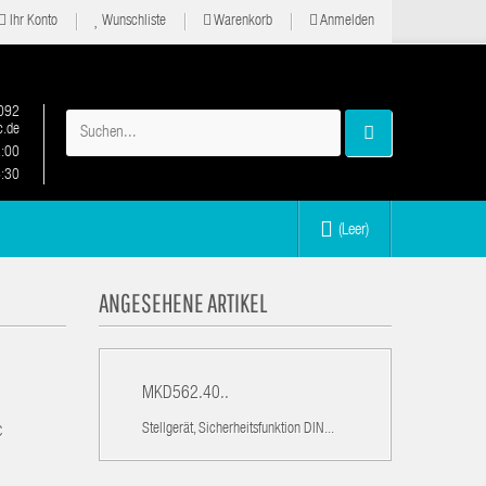
Ihr Konto
Wunschliste
Warenkorb
Anmelden
092
.de
2:00
6:30
(Leer)
ANGESEHENE ARTIKEL
MKD562.40..
Stellgerät, Sicherheitsfunktion DIN...
C