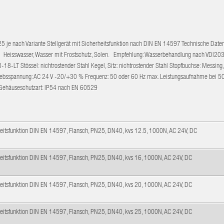
25 je nach Variante Stellgerät mit Sicherheitsfunktion nach DIN EN 14597 Technische Daten 
nd Heisswasser, Wasser mit Frostschutz, Solen. Empfehlung: Wasserbehandlung nach VDI20
 Stössel: nichtrostender Stahl Kegel, Sitz: nichtrostender Stahl Stopfbuchse: Messing, s
triebsspannung: AC 24 V -20/+30 % Frequenz: 50 oder 60 Hz max. Leistungsaufnahme bei 50
0 N Gehäuseschutzart: IP54 nach EN 60529
rheitsfunktion DIN EN 14597, Flansch, PN25, DN40, kvs 12.5, 1000N, AC 24V, DC
rheitsfunktion DIN EN 14597, Flansch, PN25, DN40, kvs 16, 1000N, AC 24V, DC
rheitsfunktion DIN EN 14597, Flansch, PN25, DN40, kvs 20, 1000N, AC 24V, DC
rheitsfunktion DIN EN 14597, Flansch, PN25, DN40, kvs 25, 1000N, AC 24V, DC