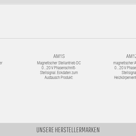
AM1S
AM1
er
Magnetischer Stellantrieb DC
magnetischer A
0...20 V Phasenschnitt-
0...20 V Phase
Stellsignal. Eckdaten zum
Stellsigna
Austausch Produkt:
Heizkörpervent
UNSERE HERSTELLERMARKEN