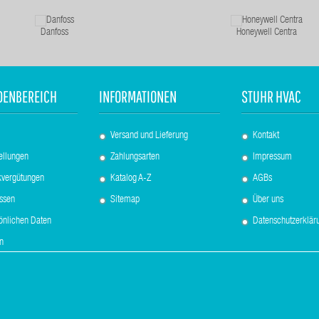
Danfoss
Honeywell Centra
DENBEREICH
INFORMATIONEN
STUHR HVAC
Versand und Lieferung
Kontakt
ellungen
Zahlungsarten
Impressum
kvergütungen
Katalog A-Z
AGBs
essen
Sitemap
Über uns
sönlichen Daten
Datenschutzerklär
n