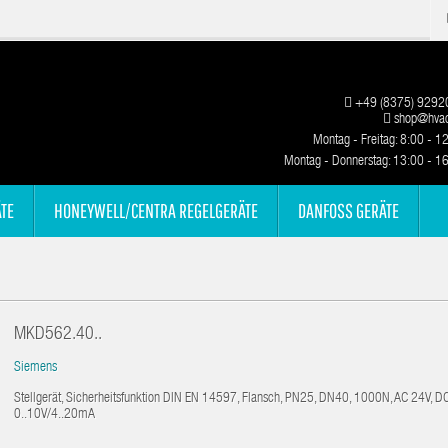
+49 (8375) 9292
shop@hvac
Montag - Freitag: 8:00 - 1
Montag - Donnerstag: 13:00 - 1
TE
HONEYWELL/CENTRA REGELGERÄTE
DANFOSS GERÄTE
MKD562.40..
Siemens
Stellgerät, Sicherheitsfunktion DIN EN 14597, Flansch, PN25, DN40, 1000N, AC 24V, D
0..10V/4..20mA