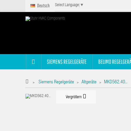
Deutsch
Select Language
▼
SIEMENS REGELGERÄTE
BELIMO REGELGERÄ
Siemens Regelgeräte
Altgeräte
MKD562.40..
>
>
>
Vergrößern