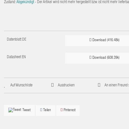
Zustand:
Abgekündigt
- Der Artikel wird nicht mehr hergestellt bzw. ist nicht mehr lieferba
Datenblatt DE
Download (416.48k)
Datasheet EN
Download (608.39k)
Auf Wunschliste
Ausdrucken
An einen Freund
Teilen
Pinterest
Tweet