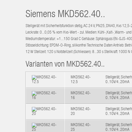
Siemens
MKD562.40..
Stellgerät mit Sicherheitsfunktion stetig, AC 24 V, PN25, DN40, Kvs 12,5-
Leckrate: 0...0,05 % vom Kvs-Wert - zul. Medien: Kühl-,Kalt-, Warm- u
Mediumstemperatur: +1...150 Grad C Gehäuse: Sphäroguss EN-GJS-400-18-LT
Stösseldichtung: EPDM-O-Ring, silikonfrei Technische Daten Antrieb: Be
12 W Stellzeit: 120 s Notstellzeit (Schliessen): 8...30 s Stellkraft: 100
Varianten von MKD562.40..
MKD562.40-
Stellgerät, Siche
12.5
0..10V/4..20mA
MKD562.40-
Stellgerät, Siche
16
0..10V/4..20mA
MKD562.40-
Stellgerät, Siche
20
0..10V/4..20mA
MKD562.40-
Stellgerät, Siche
25
0..10V/4..20mA