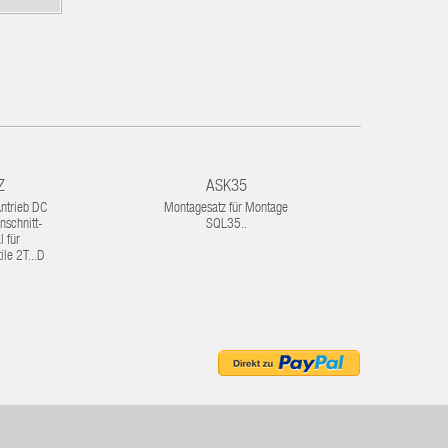
Z
ASK35
A
ntrieb DC
Montagesatz für Montage
Kein Er
nschnitt-
SQL35..
l für
ile 2T...D