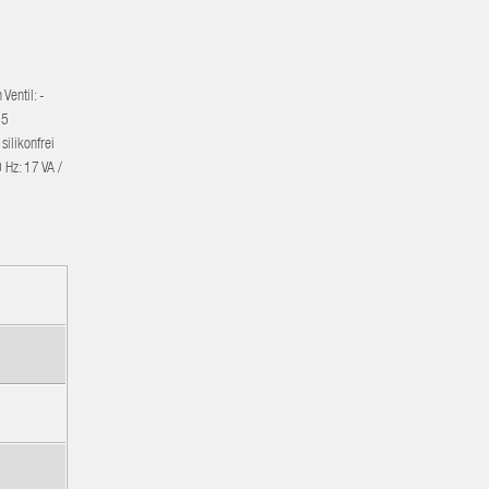
Ventil: -
35
ilikonfrei
 Hz: 17 VA /