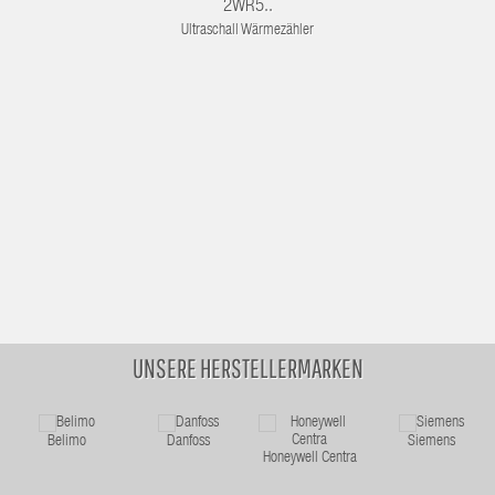
2WR5..
Ultraschall Wärmezähler
UNSERE HERSTELLERMARKEN
Belimo
Danfoss
Siemens
Honeywell Centra