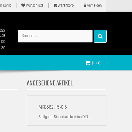
hr Konto
Wunschliste
Warenkorb
Anmelden
092
.de
2:00
6:30
(Leer)
ANGESEHENE ARTIKEL
MKB562.15-0.5
Stellgerät, Sicherheitsfunktion DIN...