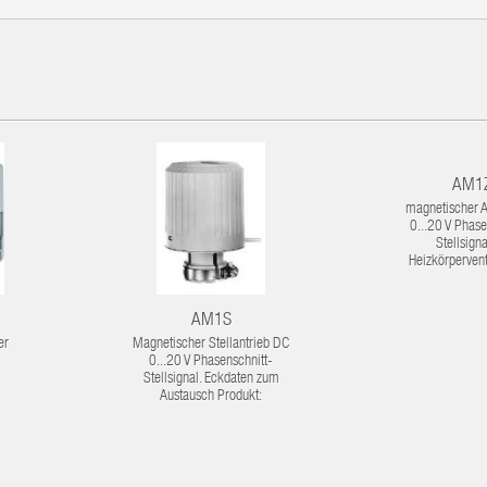
AM1
magnetischer A
0...20 V Phase
Stellsigna
Heizkörpervent
AM1S
er
Magnetischer Stellantrieb DC
0...20 V Phasenschnitt-
Stellsignal. Eckdaten zum
Austausch Produkt: