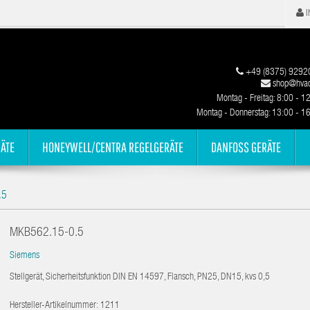
I
+49 (8375) 9292
shop@hvac
Montag - Freitag: 8:00 - 1
Montag - Donnerstag: 13:00 - 1
ÄTE
HONEYWELL/CENTRA REGELGERÄTE
DANFOSS GERÄTE
.5
MKB562.15-0.5
Siemens
Stellgerät, Sicherheitsfunktion DIN EN 14597, Flansch, PN25, DN15, kvs 0,5
Hersteller-Artikelnummer:
1211