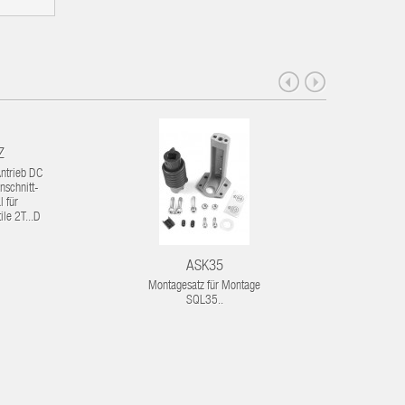
Z
ntrieb DC
nschnitt-
l für
ile 2T...D
ASK35
A
Montagesatz für Montage
Kein Er
SQL35..