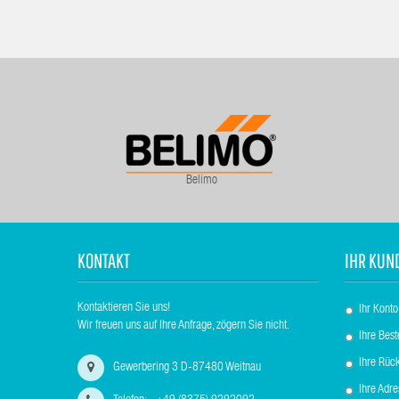
Belimo
KONTAKT
IHR KUN
Kontaktieren Sie uns!
Ihr Konto
Wir freuen uns auf Ihre Anfrage, zögern Sie nicht.
Ihre Best
Ihre Rüc
Gewerbering 3 D-87480 Weitnau
Ihre Adr