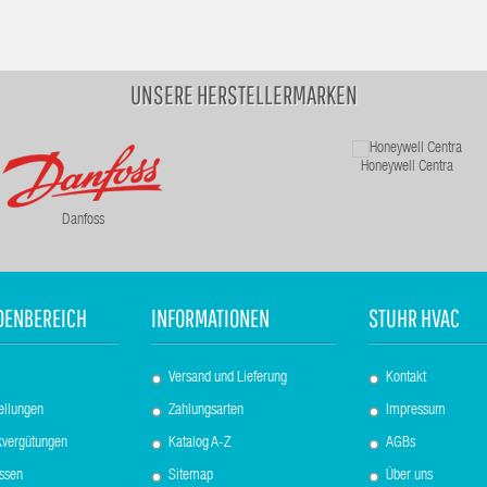
UNSERE HERSTELLERMARKEN
Honeywell Centra
Danfoss
DENBEREICH
INFORMATIONEN
STUHR HVAC
Versand und Lieferung
Kontakt
ellungen
Zahlungsarten
Impressum
kvergütungen
Katalog A-Z
AGBs
essen
Sitemap
Über uns