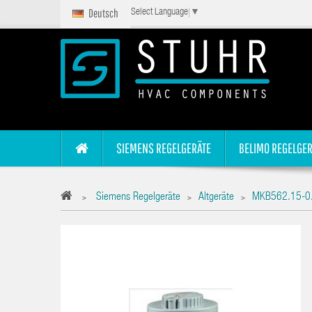
Deutsch
Select Language
▼
SIEMENS REGELGERÄTE
BELIMO REGELGER
Siemens Regelgeräte
Altgeräte
MKB562.15-0
>
>
>