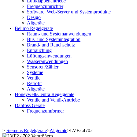
Luftklappenantriebe
Frequenzumrichter
Software, Web-Server und Systemprodukte
Desigo
Altgeräte
Belimo Regelgeräte
Raum- und Systemanwendungen
Bus- und Systemintegration
Brand- und Rauchschutz
Entrauchung
Lüftungsanwendungen
Wasseranwendungen
Sensoren/Zähler
Systeme
Ventile
Retrofit
Altgeräte
Honeywell/Centra Regelgeräte
Ventile und Ventil-Antriebe
Danfoss Geräte
Frequenzumformer
>
Siemens Regelgeräte
>
Altgeräte
>
LVF2.4702
Vergrößern