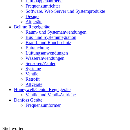
Luftklappenantriebe
Frequenzumrichter
Software, Web-Server und Systemprodukte
Desigo
Altgeräte
Belimo Regelgeräte
Raum- und Systemanwendungen
Bus- und Systemintegration
Brand- und Rauchschutz
Entrauchung
Lüftungsanwendungen
Wasseranwendungen
Sensoren/Zähler
Systeme
Ventile
Retrofit
Altgeräte
Honeywell/Centra Regelgeräte
Ventile und Ventil-Antriebe
Danfoss Geräte
Frequenzumformer
Stichwörter