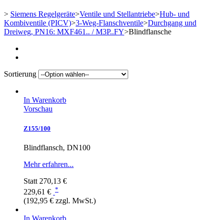
>
Siemens Regelgeräte
>
Ventile und Stellantriebe
>
Hub- und
Kombiventile (PICV)
>
3-Weg-Flanschventile
>
Durchgang und
Dreiweg, PN16: MXF461.. / M3P..FY
>
Blindflansche
Sortierung
In Warenkorb
Vorschau
Z155/100
Blindflansch, DN100
Mehr erfahren...
Statt
270,13 €
*
229,61 €
(192,95 € zzgl. MwSt.)
In Warenkorb