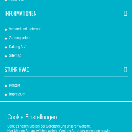
INFORMATIONEN
Versand und Lieferung
Zahlungsarten
Katalog A-Z
Sitemap
STUHR HVAC
Kontakt
Impressum
AGBs
Über uns
Cookie Einstellungen
Datenschutzerklärung
Cookies helfen uns bei der Bereitstellung unserer Website.
Hier können Sie auswählen, welche Cookies Sie zulassen wollen, sowie