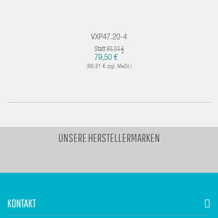
VXP47.20-4
Statt
93,53 €
*
79,50 €
(66,81 € zzgl. MwSt.)
UNSERE HERSTELLERMARKEN
KONTAKT