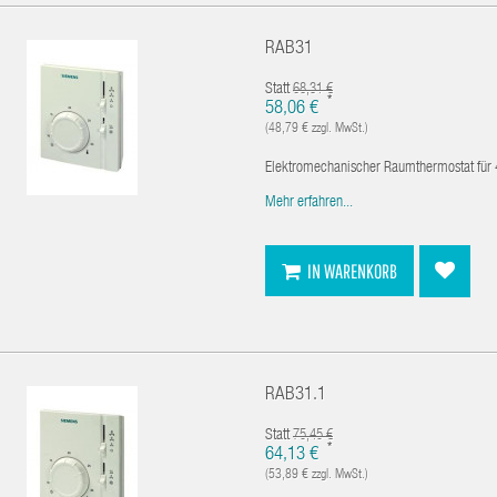
RAB31
Statt
68,31 €
*
58,06 €
(48,79 € zzgl. MwSt.)
Elektromechanischer Raumthermostat für 4
Mehr erfahren...
IN WARENKORB
RAB31.1
Statt
75,45 €
*
64,13 €
(53,89 € zzgl. MwSt.)