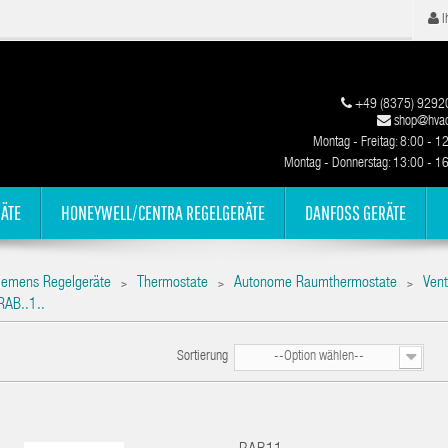
I
+49 (8375) 9292
shop@hvac
Montag - Freitag: 8:00 - 1
Montag - Donnerstag: 13:00 - 1
ÄTE
HONEYWELL/CENTRA REGELGERÄTE
DANFOSS GERÄTE
iemens Regelgeräte
Thermostate
Autonome Raumthermostate
Vent
>
>
>
RAB..1..
Sortierung
--Option wählen--