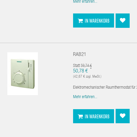
Mehr erfahren...
IN WARENKORB
RAB21
Statt
59,74 €
*
50,78 €
(42,67 € zzgl. MwSt.)
Elektromechanischer Raumthermostat für 
Mehr erfahren...
IN WARENKORB