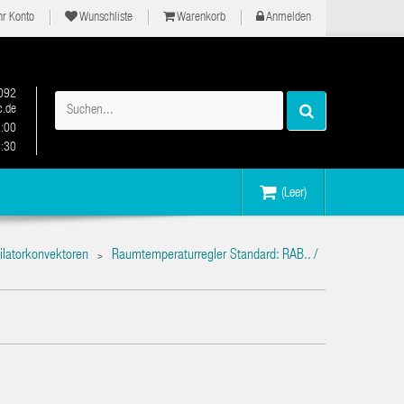
hr Konto
Wunschliste
Warenkorb
Anmelden
092
.de
2:00
6:30
(Leer)
ilatorkonvektoren
Raumtemperaturregler Standard: RAB.. /
>