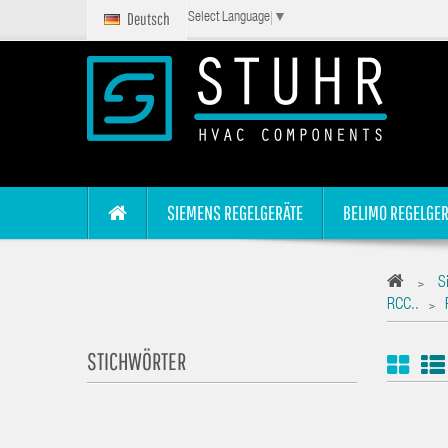
Deutsch
Select Language
▼
SIEMENS REGELGERÄTE
BELIMO REGELGER
S
>
RCC..
>
STICHWÖRTER