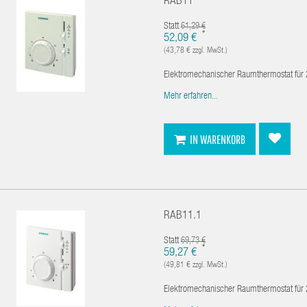
RAB11
Statt
61,29 €
*
52,09 €
(43,78 € zzgl. MwSt.)
Elektromechanischer Raumthermostat für 2
Mehr erfahren...
IN WARENKORB
RAB11.1
Statt
69,73 €
*
59,27 €
(49,81 € zzgl. MwSt.)
Elektromechanischer Raumthermostat für 2