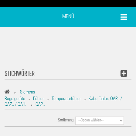
MENÜ
STICHWÖRTER
Siemens
>
Regelgeräte
Fühler
Temperaturfühler
Kabelfühler: QAP.. /
>
>
>
QAZ.. / QAH..
QAP..
>
Sortierung