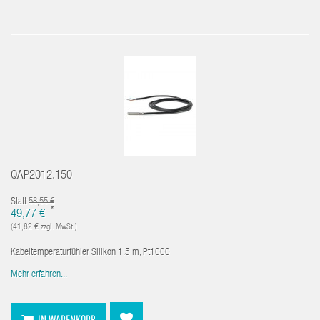
QAP2012.150
Statt
58,55 €
*
49,77 €
(41,82 € zzgl. MwSt.)
Kabeltemperaturfühler Silikon 1.5 m, Pt1000
Mehr erfahren...
IN WARENKORB