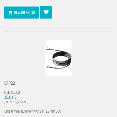
IN WARENKORB
QAP22
Statt
42,13 €
*
35,81 €
(30,09 € zzgl. MwSt.)
Kabeltemperaturfühler PVC 2 m, LG-Ni1000