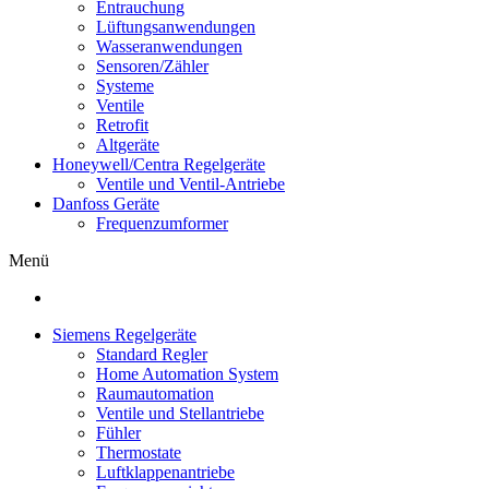
Entrauchung
Lüftungsanwendungen
Wasseranwendungen
Sensoren/Zähler
Systeme
Ventile
Retrofit
Altgeräte
Honeywell/Centra Regelgeräte
Ventile und Ventil-Antriebe
Danfoss Geräte
Frequenzumformer
Menü
Siemens Regelgeräte
Standard Regler
Home Automation System
Raumautomation
Ventile und Stellantriebe
Fühler
Thermostate
Luftklappenantriebe