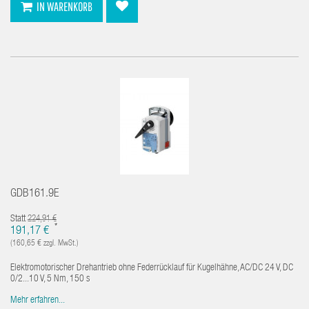
IN WARENKORB
GDB161.9E
Statt
224,91 €
*
191,17 €
(160,65 € zzgl. MwSt.)
Elektromotorischer Drehantrieb ohne Federrücklauf für Kugelhähne, AC/DC 24 V, DC
0/2...10 V, 5 Nm, 150 s
Mehr erfahren...