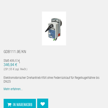
GDB111.9E/KN
Statt
408,17 €
*
346,94 €
(291,55 € zzgl. MwSt.)
Elektromotorischer Drehantrieb KNX ohne Federrücklauf für Regelkugelhähne bis
DN25
Mehr erfahren...
IN WARENKORB