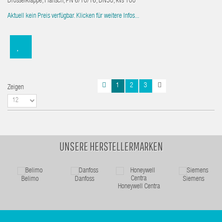
Drosselklappe, Flansch, PN 6/10/16, DN50, kvs 100
Aktuell kein Preis verfügbar. Klicken für weitere Infos...
1
2
3
Zeigen
UNSERE HERSTELLERMARKEN
Belimo
Danfoss
Siemens
Honeywell Centra