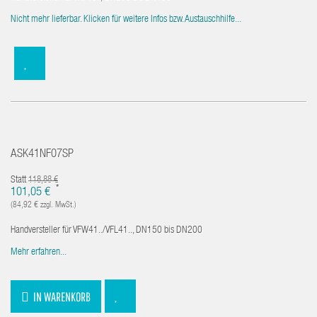
Nicht mehr lieferbar. Klicken für weitere Infos bzw. Austauschhilfe...
ASK41NF07SP
Statt
118,88 €
*
101,05 €
(84,92 € zzgl. MwSt.)
Handversteller für VFW41../VFL41.., DN150 bis DN200
Mehr erfahren...
IN WARENKORB