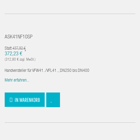
ASK41NF10SP
Statt
437,92 €
*
372,23 €
(312,80 € zzgl. MwSt.)
Handversteller für VFW41../VFL41.., DN250 bis DN400
Mehr erfahren...
IN WARENKORB