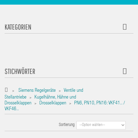
KATEGORIEN
STICHWÖRTER
Siemens Regelgeräte
Ventile und
>
>
Stellantriebe
Kugelhähne, Hähne und
>
Drosselklappen
Drosselklappen
PN6, PN10, PN16: VKF41.. /
>
>
VKF46..
Sortierung