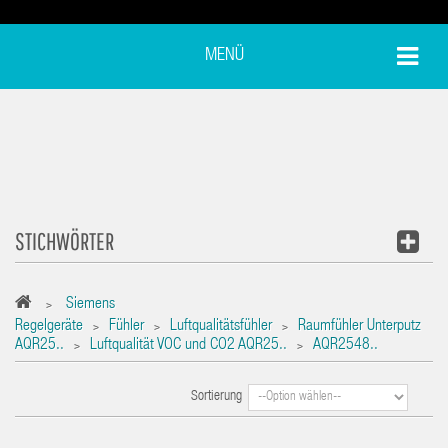
MENÜ
STICHWÖRTER
Siemens
>
Regelgeräte
Fühler
Luftqualitätsfühler
Raumfühler Unterputz
>
>
>
AQR25..
Luftqualität VOC und CO2 AQR25..
AQR2548..
>
>
Sortierung