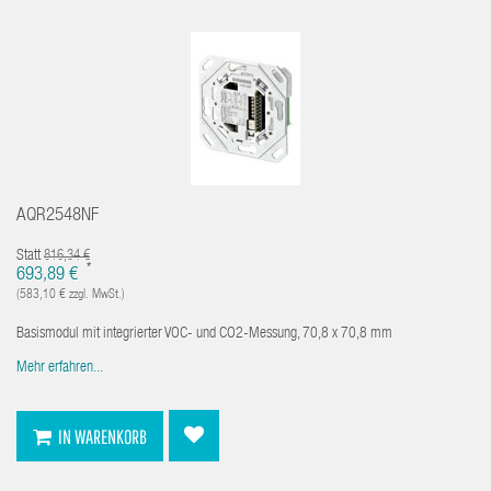
AQR2548NF
Statt
816,34 €
*
693,89 €
(583,10 € zzgl. MwSt.)
Basismodul mit integrierter VOC- und CO2-Messung, 70,8 x 70,8 mm
Mehr erfahren...
IN WARENKORB