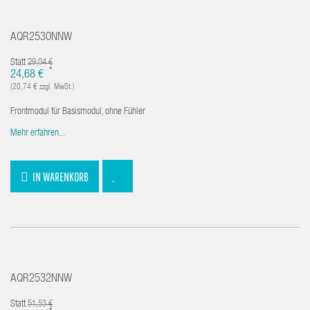
AQR2530NNW
Statt
29,04 €
*
24,68 €
(20,74 € zzgl. MwSt.)
Frontmodul für Basismodul, ohne Fühler
Mehr erfahren...
IN WARENKORB
AQR2532NNW
Statt
51,53 €