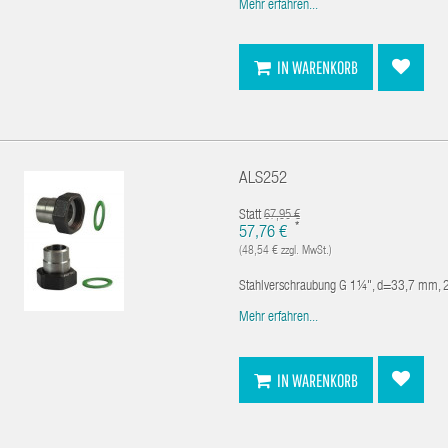
Mehr erfahren...
IN WARENKORB
ALS252
Statt
67,95 €
*
57,76 €
(48,54 € zzgl. MwSt.)
Stahlverschraubung G 1¼", d=33,7 mm, 2
Mehr erfahren...
IN WARENKORB