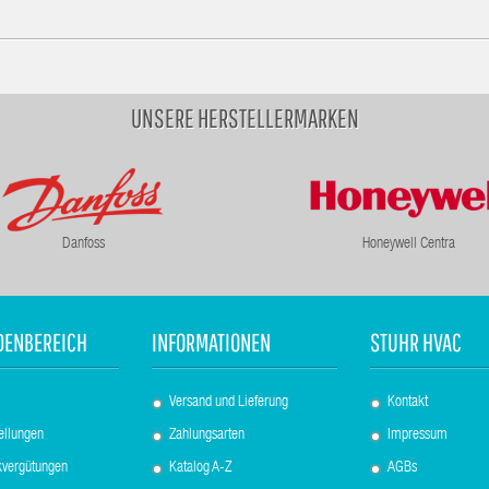
UNSERE HERSTELLERMARKEN
Danfoss
Honeywell Centra
DENBEREICH
INFORMATIONEN
STUHR HVAC
Versand und Lieferung
Kontakt
ellungen
Zahlungsarten
Impressum
kvergütungen
Katalog A-Z
AGBs