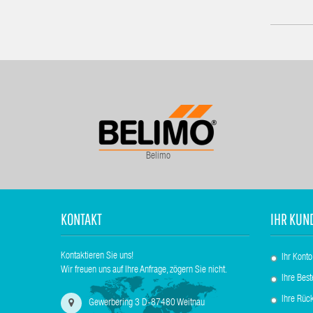
Belimo
KONTAKT
IHR KUN
Kontaktieren Sie uns!
Ihr Konto
Wir freuen uns auf Ihre Anfrage, zögern Sie nicht.
Ihre Best
Ihre Rüc
Gewerbering 3 D-87480 Weitnau