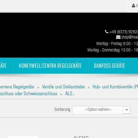
I
+49 (8375) 9292
shop@hvac
Montag - Freitag: 8:00 - 1
Montag - Donnerstag: 13:00 - 1
ÄTE
HONEYWELL/CENTRA REGELGERÄTE
DANFOSS GERÄTE
iemens Regelgeräte
Ventile und Stellantriebe
Hub- und Kombiventile (P
>
>
schluss oder Schweissanschluss
ALS..
>
Sortierung
--Option wählen--