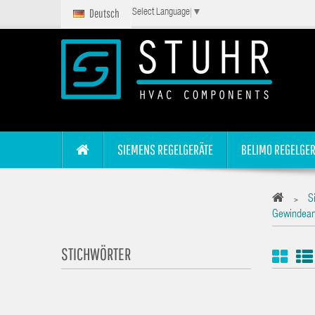
Deutsch
Select Language
▼
SIEMENS REGELGERÄTE
BELIMO REGELGER
S
>
Gewindean
STICHWÖRTER