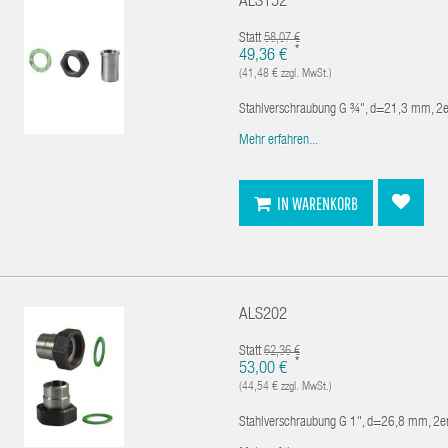
ALS152
Statt
58,07 €
*
49,36 €
(41,48 € zzgl. MwSt.)
Stahlverschraubung G ¾", d=21,3 mm, 2e
Mehr erfahren...
IN WARENKORB
ALS202
Statt
62,36 €
*
53,00 €
(44,54 € zzgl. MwSt.)
Stahlverschraubung G 1", d=26,8 mm, 2e