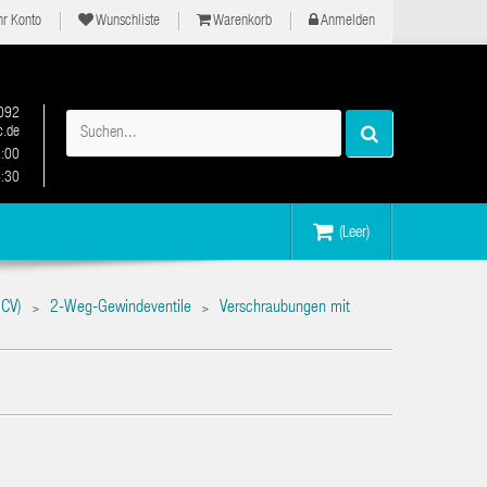
hr Konto
Wunschliste
Warenkorb
Anmelden
092
.de
2:00
6:30
(Leer)
ICV)
2-Weg-Gewindeventile
Verschraubungen mit
>
>