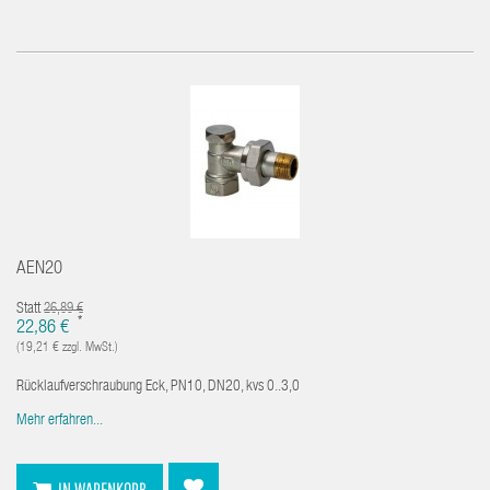
AEN20
Statt
26,89 €
*
22,86 €
(19,21 € zzgl. MwSt.)
Rücklaufverschraubung Eck, PN10, DN20, kvs 0..3,0
Mehr erfahren...
IN WARENKORB