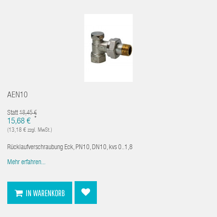
AEN10
Statt
18,45 €
*
15,68 €
(13,18 € zzgl. MwSt.)
Rücklaufverschraubung Eck, PN10, DN10, kvs 0..1,8
Mehr erfahren...
IN WARENKORB